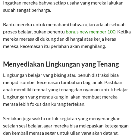
Ingatkan mereka bahwa setiap usaha yang mereka lakukan
sudah sangat berharga.
Bantu mereka untuk memahami bahwa ujian adalah sebuah
proses belajar, bukan penentu
bonus new member 100
. Ketika
mereka merasa di dukung dan di hargai atas kerja keras
mereka, kecemasan itu perlahan akan menghilang.
Menyediakan Lingkungan yang Tenang
Lingkungan belajar yang bising atau penuh distraksi bisa
menjadi sumber kecemasan tambahan bagi anak. Pastikan
anak memiliki tempat yang tenang dan nyaman untuk belajar.
Lingkungan yang mendukung ini akan membuat mereka
merasa lebih fokus dan kurang tertekan.
Sediakan juga waktu untuk kegiatan yang menyenangkan
setelah sesi belajar, agar mereka bisa melepaskan ketegangan
dan kembali merasa segar untuk ujian yang akan datang.