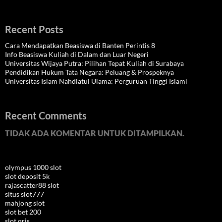
Recent Posts
Cara Mendapatkan Beasiswa di Banten Perintis 8
Info Beasiswa Kuliah di Dalam dan Luar Negeri
Universitas Wijaya Putra: Pilihan Tepat Kuliah di Surabaya
Pendidikan Hukum Tata Negara: Peluang & Prospeknya
Universitas Islam Nahdlatul Ulama: Perguruan Tinggi Islami
Recent Comments
TIDAK ADA KOMENTAR UNTUK DITAMPILKAN.
olympus 1000 slot
slot deposit 5k
rajascatter88 slot
situs slot777
mahjong slot
slot bet 200
slot qris