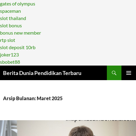
gates of olympus
spaceman
slot thailand
slot bonus
bonus new member
rtp slot
slot deposit 10rb
joker123
sbobet88
Berita Dunia Pendidikan Terbaru
LANGSUNG
MENU
KE
UTAMA
ISI
Arsip Bulanan: Maret 2025