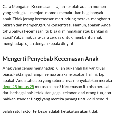
Cara Mengatasi Kecemasan – Ujian sekolah adalah momen
yang sering kali menjadi momok menakutkan bagi banyak
anak. Tidak jarang kecemasan merundung mereka, menghantui
pikiran dan mempengaruhi konsentrasi. Namun, apakah Anda
tahu bahwa kecemasan itu bisa di minimalisir atau bahkan di
atasi? Yuk, simak cara-cara cerdas untuk membantu anak
menghadapi ujian dengan kepala dingin!
Mengerti Penyebab Kecemasan Anak
Anak yang cemas menghadapi ujian bukanlah hal yang luar
biasa. Faktanya, hampir semua anak merasakan hal ini. Tapi,
apakah Anda tahu apa yang sebenarnya menyebabkan mereka
depo 25 bonus 25
merasa cemas? Kecemasan itu bisa berasal
dari berbagai hal: ketakutan gagal, tekanan dari orang tua, atau
bahkan standar tinggi yang mereka pasang untuk diri sendiri.
Salah satu faktor terbesar adalah ketakutan akan tidak