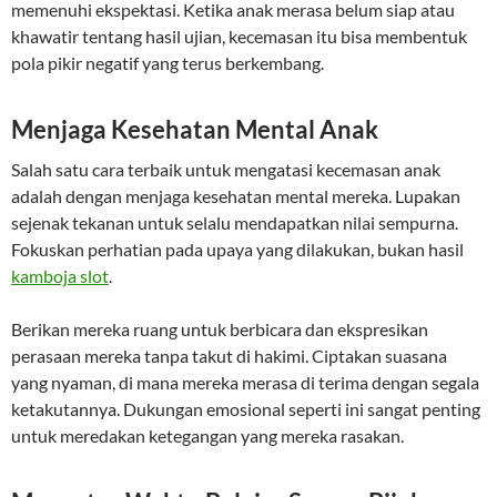
memenuhi ekspektasi. Ketika anak merasa belum siap atau
khawatir tentang hasil ujian, kecemasan itu bisa membentuk
pola pikir negatif yang terus berkembang.
Menjaga Kesehatan Mental Anak
Salah satu cara terbaik untuk mengatasi kecemasan anak
adalah dengan menjaga kesehatan mental mereka. Lupakan
sejenak tekanan untuk selalu mendapatkan nilai sempurna.
Fokuskan perhatian pada upaya yang dilakukan, bukan hasil
kamboja slot
.
Berikan mereka ruang untuk berbicara dan ekspresikan
perasaan mereka tanpa takut di hakimi. Ciptakan suasana
yang nyaman, di mana mereka merasa di terima dengan segala
ketakutannya. Dukungan emosional seperti ini sangat penting
untuk meredakan ketegangan yang mereka rasakan.