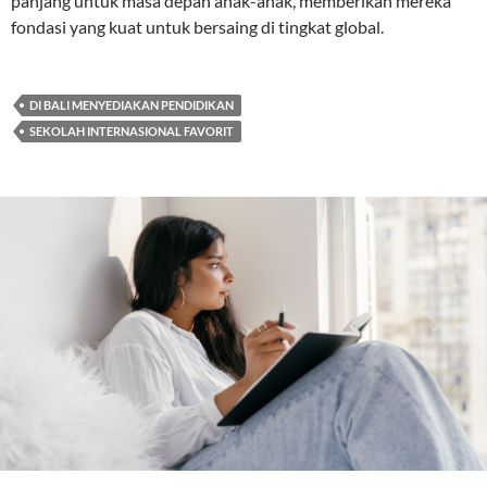
panjang untuk masa depan anak-anak, memberikan mereka
fondasi yang kuat untuk bersaing di tingkat global.
DI BALI MENYEDIAKAN PENDIDIKAN
SEKOLAH INTERNASIONAL FAVORIT