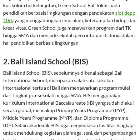
kurikulum berkelanjutan, Green School Bali fokus pada
pendidikan berbasis lingkungan dengan pendekatan
slot depo
10rb
yang menggabungkan ilmu alam, keterampilan hidup, dan
kreativitas. Green School juga menawarkan program dari TK
hingga SMA dan menjadi sekolah percontohan di dunia dalam
hal pendidikan berbasis lingkungan.
2.
Bali Island School (BIS)
Bali Island School (BIS), sebelumnya dikenal sebagai Bali
International School, merupakan salah satu sekolah
internasional tertua di Bali dan menawarkan program mulai
dari tingkat pra-sekolah hingga SMA. BIS menggunakan
kurikulum International Baccalaureate (IB) yang sudah diakui
secara global, mencakup Primary Years Programme (PYP),
Middle Years Programme (MYP), dan Diploma Programme
(DP). Selain akademik, BIS juga menyediakan fasilitas lengkap
untuk mendukung kegiatan olahraga, seni, dan pengembangan