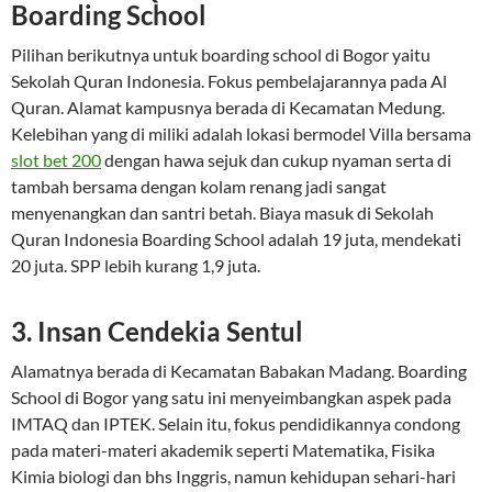
Boarding School
Pilihan berikutnya untuk boarding school di Bogor yaitu
Sekolah Quran Indonesia. Fokus pembelajarannya pada Al
Quran. Alamat kampusnya berada di Kecamatan Medung.
Kelebihan yang di miliki adalah lokasi bermodel Villa bersama
slot bet 200
dengan hawa sejuk dan cukup nyaman serta di
tambah bersama dengan kolam renang jadi sangat
menyenangkan dan santri betah. Biaya masuk di Sekolah
Quran Indonesia Boarding School adalah 19 juta, mendekati
20 juta. SPP lebih kurang 1,9 juta.
3. Insan Cendekia Sentul
Alamatnya berada di Kecamatan Babakan Madang. Boarding
School di Bogor yang satu ini menyeimbangkan aspek pada
IMTAQ dan IPTEK. Selain itu, fokus pendidikannya condong
pada materi-materi akademik seperti Matematika, Fisika
Kimia biologi dan bhs Inggris, namun kehidupan sehari-hari