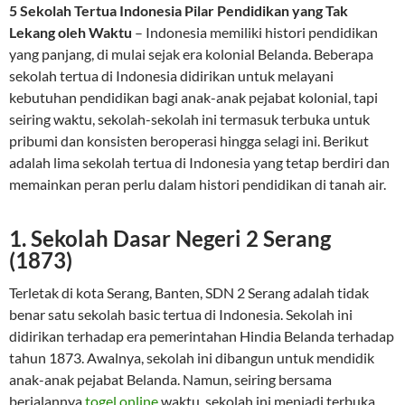
5 Sekolah Tertua Indonesia Pilar Pendidikan yang Tak
Lekang oleh Waktu
– Indonesia memiliki histori pendidikan
yang panjang, di mulai sejak era kolonial Belanda. Beberapa
sekolah tertua di Indonesia didirikan untuk melayani
kebutuhan pendidikan bagi anak-anak pejabat kolonial, tapi
seiring waktu, sekolah-sekolah ini termasuk terbuka untuk
pribumi dan konsisten beroperasi hingga selagi ini. Berikut
adalah lima sekolah tertua di Indonesia yang tetap berdiri dan
memainkan peran perlu dalam histori pendidikan di tanah air.
1. Sekolah Dasar Negeri 2 Serang
(1873)
Terletak di kota Serang, Banten, SDN 2 Serang adalah tidak
benar satu sekolah basic tertua di Indonesia. Sekolah ini
didirikan terhadap era pemerintahan Hindia Belanda terhadap
tahun 1873. Awalnya, sekolah ini dibangun untuk mendidik
anak-anak pejabat Belanda. Namun, seiring bersama
berjalannya
togel online
waktu, sekolah ini menjadi terbuka