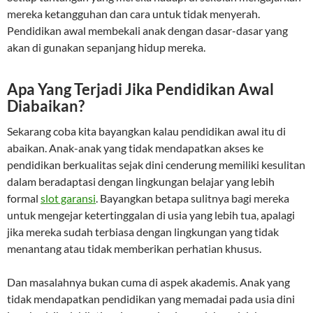
mereka ketangguhan dan cara untuk tidak menyerah.
Pendidikan awal membekali anak dengan dasar-dasar yang
akan di gunakan sepanjang hidup mereka.
Apa Yang Terjadi Jika Pendidikan Awal
Diabaikan?
Sekarang coba kita bayangkan kalau pendidikan awal itu di
abaikan. Anak-anak yang tidak mendapatkan akses ke
pendidikan berkualitas sejak dini cenderung memiliki kesulitan
dalam beradaptasi dengan lingkungan belajar yang lebih
formal
slot garansi
. Bayangkan betapa sulitnya bagi mereka
untuk mengejar ketertinggalan di usia yang lebih tua, apalagi
jika mereka sudah terbiasa dengan lingkungan yang tidak
menantang atau tidak memberikan perhatian khusus.
Dan masalahnya bukan cuma di aspek akademis. Anak yang
tidak mendapatkan pendidikan yang memadai pada usia dini