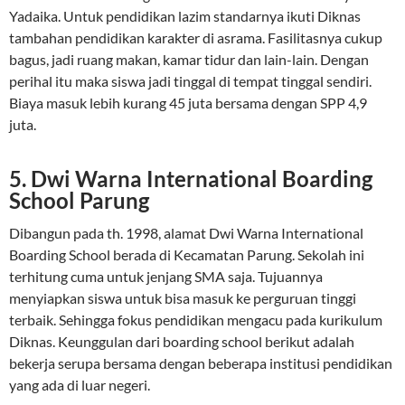
Yadaika. Untuk pendidikan lazim standarnya ikuti Diknas
tambahan pendidikan karakter di asrama. Fasilitasnya cukup
bagus, jadi ruang makan, kamar tidur dan lain-lain. Dengan
perihal itu maka siswa jadi tinggal di tempat tinggal sendiri.
Biaya masuk lebih kurang 45 juta bersama dengan SPP 4,9
juta.
5. Dwi Warna International Boarding
School Parung
Dibangun pada th. 1998, alamat Dwi Warna International
Boarding School berada di Kecamatan Parung. Sekolah ini
terhitung cuma untuk jenjang SMA saja. Tujuannya
menyiapkan siswa untuk bisa masuk ke perguruan tinggi
terbaik. Sehingga fokus pendidikan mengacu pada kurikulum
Diknas. Keunggulan dari boarding school berikut adalah
bekerja serupa bersama dengan beberapa institusi pendidikan
yang ada di luar negeri.