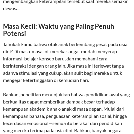
mengembangkan keterampilan tersebut saat mereka semakin
dewasa.
Masa Kecil: Waktu yang Paling Penuh
Potensi
Tahukah kamu bahwa otak anak berkembang pesat pada usia
dini? Di masa-masa ini, mereka sangat mudah menyerap
informasi, belajar konsep baru, dan memahami cara
berinteraksi dengan orang lain. Jika masa ini terlewat tanpa
adanya stimulasi yang cukup, akan sulit bagi mereka untuk
mengejar ketertinggalan di kemudian hari.
Bahkan, penelitian menunjukkan bahwa pendidikan awal yang
berkualitas dapat memberikan dampak besar terhadap
kemampuan akademik anak-anak di masa depan. Mulai dari
kemampuan bahasa, penguasaan keterampilan sosial, hingga
kecerdasan emosional—semua itu berakar dari pendidikan
yang mereka terima pada usia dini. Bahkan, banyak negara