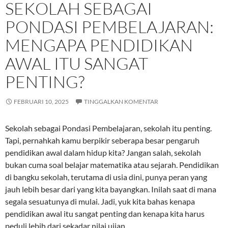
SEKOLAH SEBAGAI
PONDASI PEMBELAJARAN:
MENGAPA PENDIDIKAN
AWAL ITU SANGAT
PENTING?
FEBRUARI 10, 2025
TINGGALKAN KOMENTAR
Sekolah sebagai Pondasi Pembelajaran, sekolah itu penting.
Tapi, pernahkah kamu berpikir seberapa besar pengaruh
pendidikan awal dalam hidup kita? Jangan salah, sekolah
bukan cuma soal belajar matematika atau sejarah. Pendidikan
di bangku sekolah, terutama di usia dini, punya peran yang
jauh lebih besar dari yang kita bayangkan. Inilah saat di mana
segala sesuatunya di mulai. Jadi, yuk kita bahas kenapa
pendidikan awal itu sangat penting dan kenapa kita harus
peduli lebih dari sekadar nilai ujian.