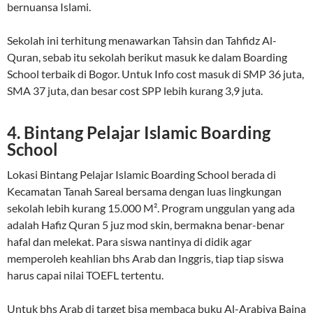
bernuansa Islami.
Sekolah ini terhitung menawarkan Tahsin dan Tahfidz Al-
Quran, sebab itu sekolah berikut masuk ke dalam Boarding
School terbaik di Bogor. Untuk Info cost masuk di SMP 36 juta,
SMA 37 juta, dan besar cost SPP lebih kurang 3,9 juta.
4. Bintang Pelajar Islamic Boarding
School
Lokasi Bintang Pelajar Islamic Boarding School berada di
Kecamatan Tanah Sareal bersama dengan luas lingkungan
sekolah lebih kurang 15.000 M². Program unggulan yang ada
adalah Hafiz Quran 5 juz mod skin, bermakna benar-benar
hafal dan melekat. Para siswa nantinya di didik agar
memperoleh keahlian bhs Arab dan Inggris, tiap tiap siswa
harus capai nilai TOEFL tertentu.
Untuk bhs Arab di target bisa membaca buku Al-Arabiya Baina