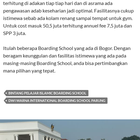
terhitung di adakan tiap tiap hari dan di asrama ada
pengawasan adab keseharian jadi optimal. Fasilitasnya cukup
istimewa sebab ada kolam renang sampai tempat untuk gym.
Untuk cost masuk 50,5 juta terhitung annuel fee 7,5 juta dan
SPP 3 juta.
Itulah beberapa Boarding School yang ada di Bogor. Dengan
beragam keunggulan dan fasilitas istimewa yang ada pada
masing-masing Boarding School, anda bisa pertimbangkan
mana pilihan yang tepat.
BINTANG PELAJAR ISLAMIC BOARDING SCHOOL
DWI WARNA INTERNATIONAL BOARDING SCHOOL PARUNG