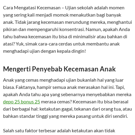
Cara Mengatasi Kecemasan – Ujian sekolah adalah momen
yang sering kali menjadi momok menakutkan bagi banyak
anak. Tidak jarang kecemasan merundung mereka, menghantui
pikiran dan mempengaruhi konsentrasi. Namun, apakah Anda
tahu bahwa kecemasan itu bisa di minimalisir atau bahkan di
atasi? Yuk, simak cara-cara cerdas untuk membantu anak
menghadapi ujian dengan kepala dingin!
Mengerti Penyebab Kecemasan Anak
Anak yang cemas menghadapi ujian bukanlah hal yang luar
biasa. Faktanya, hampir semua anak merasakan hal ini. Tapi,
apakah Anda tahu apa yang sebenarnya menyebabkan mereka
depo 25 bonus 25
merasa cemas? Kecemasan itu bisa berasal
dari berbagai hal: ketakutan gagal, tekanan dari orang tua, atau
bahkan standar tinggi yang mereka pasang untuk diri sendiri.
Salah satu faktor terbesar adalah ketakutan akan tidak