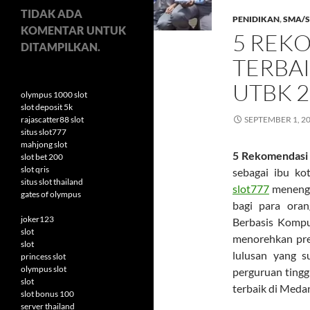
TIDAK ADA
PENIDIKAN
,
SMA/
KOMENTAR UNTUK
5 REK
DITAMPILKAN.
TERBAI
UTBK 2
olympus 1000 slot
slot deposit 5k
rajascatter88 slot
SEPTEMBER 1, 2
situs slot777
mahjong slot
5 Rekomendasi
slot bet 200
slot qris
sebagai ibu ko
situs slot thailand
slot777
menenga
gates of olympus
bagi para ora
joker123
Berbasis Komp
slot
menorehkan pre
slot
lulusan yang s
princess slot
olympus slot
perguruan tingg
slot
terbaik di Meda
slot bonus 100
server thailand