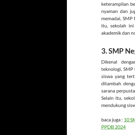
keterampilan be
nyaman dan jug
memadai, SMP Ne
itu, sekolah in
akademik dan no
3. SMP Ne
Dikenal denga
teknologi, SMP 
siswa yang tert
ditambah deng
sarana perpusta
Selain itu, sek
mendukung siswa
baca juga :
10 SM
PPDB 2024