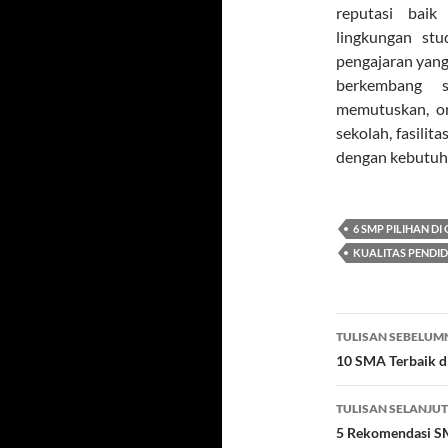
reputasi baik
lingkungan st
pengajaran yang
berkembang s
memutuskan, or
sekolah, fasilit
dengan kebutuha
6 SMP PILIHAN DI
KUALITAS PENDI
Navigasi
TULISAN SEBELUM
Tulisan
10 SMA Terbaik d
TULISAN SELANJU
5 Rekomendasi SM