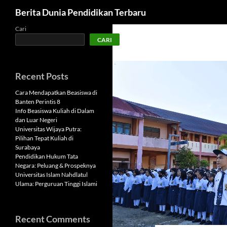
Cari
Berita Dunia Pendidikan Terbaru
Cari
CARI
Recent Posts
Cara Mendapatkan Beasiswa di
Banten Perintis 8
Info Beasiswa Kuliah di Dalam
dan Luar Negeri
Universitas Wijaya Putra:
Pilihan Tepat Kuliah di
Surabaya
Pendidikan Hukum Tata
Negara: Peluang & Prospeknya
Universitas Islam Nahdlatul
Ulama: Perguruan Tinggi Islami
Recent Comments