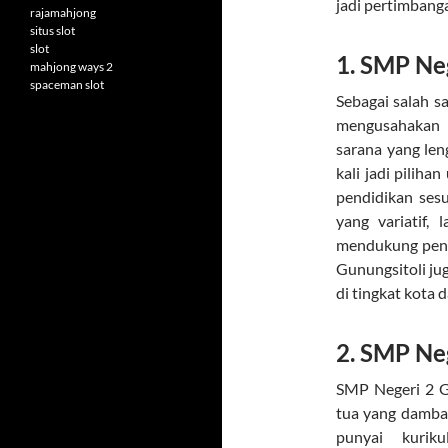
jadi pertimbang
rajamahjong
situs slot
slot
1. SMP Ne
mahjong ways 2
spaceman slot
Sebagai salah s
mengusahakan 
sarana yang len
kali jadi pilih
pendidikan sesu
yang variatif, 
mendukung peng
Gunungsitoli ju
di tingkat kota d
2. SMP Ne
SMP Negeri 2 Gu
tua yang dambak
punyai kurik