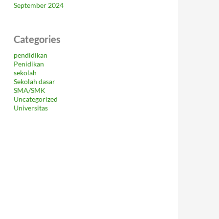
September 2024
Categories
pendidikan
Penidikan
sekolah
Sekolah dasar
SMA/SMK
Uncategorized
Universitas