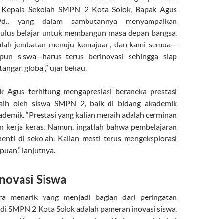
h Kepala Sekolah SMPN 2 Kota Solok, Bapak Agus
Pd., yang dalam sambutannya menyampaikan
mulus belajar untuk membangun masa depan bangsa.
alah jembatan menuju kemajuan, dan kami semua—
pun siswa—harus terus berinovasi sehingga siap
ngan global,” ujar beliau.
ak Agus terhitung mengapresiasi beraneka prestasi
raih oleh siswa SMPN 2, baik di bidang akademik
emik. “Prestasi yang kalian meraih adalah cerminan
an kerja keras. Namun, ingatlah bahwa pembelajaran
enti di sekolah. Kalian mesti terus mengeksplorasi
uan,” lanjutnya.
novasi Siswa
ra menarik yang menjadi bagian dari peringatan
di SMPN 2 Kota Solok adalah pameran inovasi siswa.