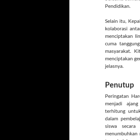
Pendidikan.
Selain itu, Ke
kolaborasi ant
menciptakan li
cuma tanggung
masyarakat. Ki
menciptakan gen
jelasnya.
Penutup
Peringatan Ha
menjadi ajang
terhitung unt
dalam pembelaj
siswa secara
menumbuhkan ra