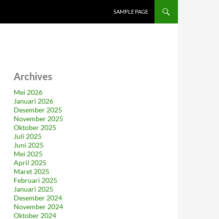
LANGSUNG KE ISI
SAMPLE PAGE
Archives
Mei 2026
Januari 2026
Desember 2025
November 2025
Oktober 2025
Juli 2025
Juni 2025
Mei 2025
April 2025
Maret 2025
Februari 2025
Januari 2025
Desember 2024
November 2024
Oktober 2024