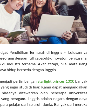
dget Pendidikan Termurah di Inggris – Lulusannya
seorang dengan full capability, inovator, pengusaha,
di industri ternama. Akan tetapi, nilai mata uang
iaya hidup berbeda dengan Inggris.
 menjadi pertimbangan
starlight princes 1000
banyak
 yang ingin studi di luar. Kamu dapat mengandalkan
 biasanya ditawarkan oleh beberapa universitas
 yang beragam. Inggris adalah negara dengan daya
 para pelajar dari seluruh dunia. Banyak dari mereka