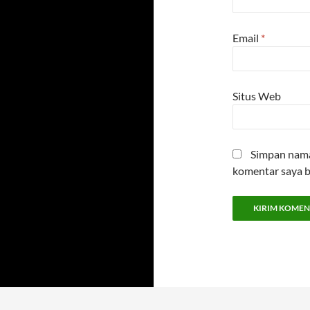
Email
*
Situs Web
Simpan nama,
komentar saya b