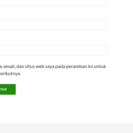
 email, dan situs web saya pada peramban ini untuk
erikutnya.