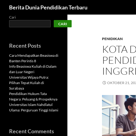
Cari
Berita Dunia Pendidikan Terbaru
Cari
CARI
PENIDIKAN
Recent Posts
KOTA 
Cara Mendapatkan Beasiswa di
PENDI
Banten Perintis 8
Info Beasiswa Kuliah di Dalam
INGGR
dan Luar Negeri
Universitas Wijaya Putra:
Pilihan Tepat Kuliah di
OKTOBER 21, 20
Surabaya
Pendidikan Hukum Tata
Negara: Peluang & Prospeknya
Universitas Islam Nahdlatul
Ulama: Perguruan Tinggi Islami
Recent Comments