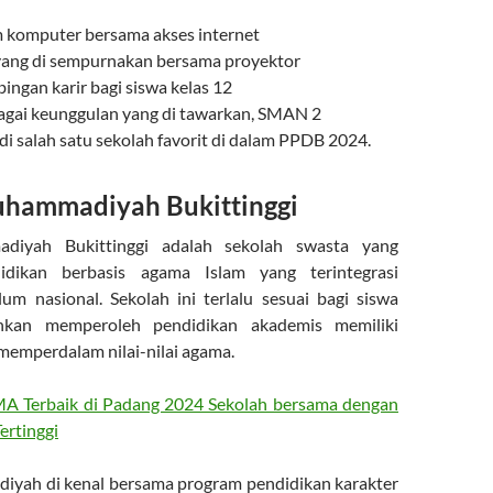
 komputer bersama akses internet
yang di sempurnakan bersama proyektor
ngan karir bagi siswa kelas 12
gai keunggulan yang di tawarkan, SMAN 2
adi salah satu sekolah favorit di dalam PPDB 2024.
hammadiyah Bukittinggi
iyah Bukittinggi adalah sekolah swasta yang
idikan berbasis agama Islam yang terintegrasi
um nasional. Sekolah ini terlalu sesuai bagi siswa
nkan memperoleh pendidikan akademis memiliki
 memperdalam nilai-nilai agama.
MA Terbaik di Padang 2024 Sekolah bersama dengan
ertinggi
ah di kenal bersama program pendidikan karakter