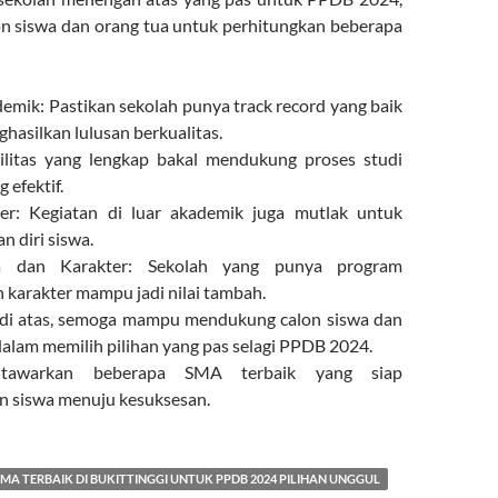
on siswa dan orang tua untuk perhitungkan beberapa
demik: Pastikan sekolah punya track record yang baik
hasilkan lulusan berkualitas.
asilitas yang lengkap bakal mendukung proses studi
 efektif.
ler: Kegiatan di luar akademik juga mutlak untuk
 diri siswa.
a dan Karakter: Sekolah yang punya program
karakter mampu jadi nilai tambah.
 di atas, semoga mampu mendukung calon siswa dan
dalam memilih pilihan yang pas selagi PPDB 2024.
i tawarkan beberapa SMA terbaik yang siap
 siswa menuju kesuksesan.
MA TERBAIK DI BUKITTINGGI UNTUK PPDB 2024 PILIHAN UNGGUL