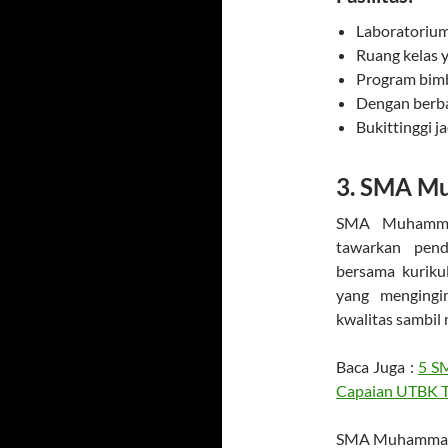
Laboratorium
Ruang kelas 
Program bimbi
Dengan berba
Bukittinggi j
3. SMA Mu
SMA Muhammad
tawarkan pend
bersama kurikul
yang mengingi
kwalitas sambil
Baca Juga :
5 S
Capaian UTBK T
SMA Muhammadiy