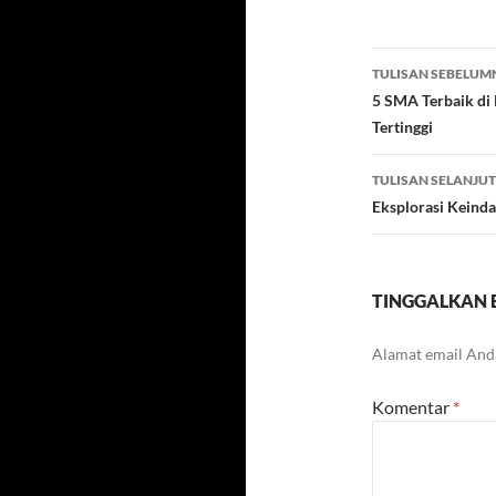
Navigasi
TULISAN SEBELUM
Tulisan
5 SMA Terbaik di
Tertinggi
TULISAN SELANJU
Eksplorasi Keind
TINGGALKAN 
Alamat email Anda
Komentar
*