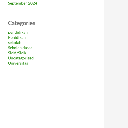
September 2024
Categories
pendidikan
Penidikan
sekolah
Sekolah dasar
SMA/SMK
Uncategorized
Universitas