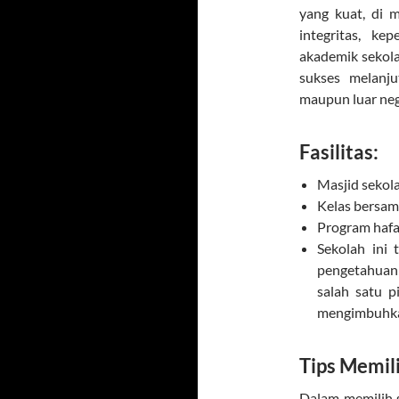
yang kuat, di 
integritas, kep
akademik sekola
sukses melanju
maupun luar neg
Fasilitas:
Masjid sekol
Kelas bersam
Program hafa
Sekolah ini
pengetahuan 
salah satu p
mengimbuhkan
Tips Memil
Dalam memilih 