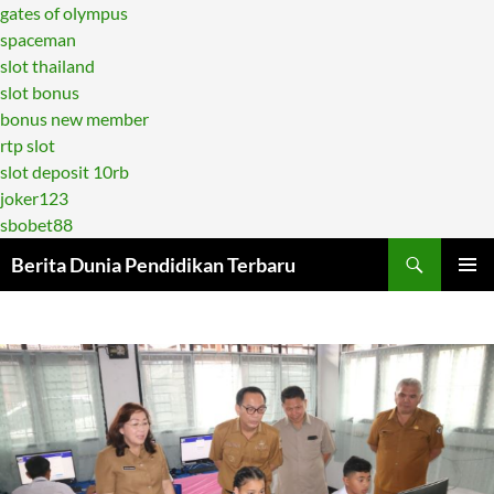
gates of olympus
spaceman
slot thailand
slot bonus
bonus new member
rtp slot
slot deposit 10rb
joker123
sbobet88
Berita Dunia Pendidikan Terbaru
LANGSUNG
MENU
KE
UTAMA
ISI