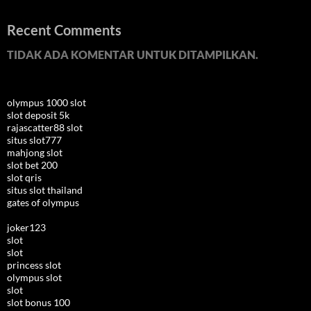
Recent Comments
TIDAK ADA KOMENTAR UNTUK DITAMPILKAN.
olympus 1000 slot
slot deposit 5k
rajascatter88 slot
situs slot777
mahjong slot
slot bet 200
slot qris
situs slot thailand
gates of olympus
joker123
slot
slot
princess slot
olympus slot
slot
slot bonus 100