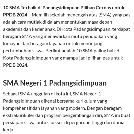
10 SMA Terbaik di Padangsidimpuan Pilihan Cerdas untuk
PPDB 2024
– Memilih sekolah menengah atas (SMA) yang pas
adalah cara mutlak di dalam menentukan masa depan
akademis dan karier anak. Di Kota Padangsidimpuan, terdapat
beragam SMA yang menawarkan mutu pendidikan yang
lumayan dan beragam layanan untuk menunjang
pertumbuhan siswa. Berikut adalah 10 SMA paling baik di
Kota Padangsidimpuan yang mampu jadi pilihan pas untuk
PPDB 2024.
SMA Negeri 1 Padangsidimpuan
Sebagai SMA unggulan di kota ini, SMA Negeri 1
Padangsidimpuan dikenal bersama kurikulum yang
komprehensif dan layanan yang modern. Dengan beragam
ekstrakurikuler dan program pengembangan diri, SMA ini buat
persiapan siswa untuk sukses di perguruan tinggi dan dunia
kerja.