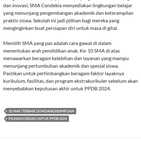
dan inovasi, SMA Cendekia menyediakan lingkungan belajar
yang menunjang pengembangan akademik dan keterampilan
praktis siswa. Sekolah ini jadi pilihan bagi mereka yang
menginginkan buat persiapan diri untuk masa di gital.
Memilih SMA yang pas adalah cara gawat di dalam
menentukan arah pendidikan anak. Ke-10 SMA di atas
menawarkan beragam kelebihan dan layanan yang mampu
menunjang pertumbuhan akademik dan spesial siswa.
Pastikan untuk pertimbangkan beragam faktor layaknya
kurikulum, fasilitas, dan program ekstrakurikuler sebelum akan
menyebabkan keputusan akhir untuk PPDB 2024.
10 SMA TERBAIK DI PADANGSIDIMPUAN
PILIHAN CERDAS UNTUK PPDB 2024