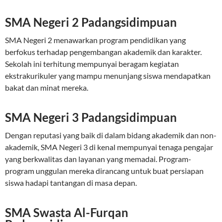
SMA Negeri 2 Padangsidimpuan
SMA Negeri 2 menawarkan program pendidikan yang
berfokus terhadap pengembangan akademik dan karakter.
Sekolah ini terhitung mempunyai beragam kegiatan
ekstrakurikuler yang mampu menunjang siswa mendapatkan
bakat dan minat mereka.
SMA Negeri 3 Padangsidimpuan
Dengan reputasi yang baik di dalam bidang akademik dan non-
akademik, SMA Negeri 3 di kenal mempunyai tenaga pengajar
yang berkwalitas dan layanan yang memadai. Program-
program unggulan mereka dirancang untuk buat persiapan
siswa hadapi tantangan di masa depan.
SMA Swasta Al-Furqan