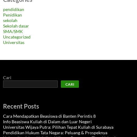
pendidikan
Penidikan
sekolah
Sekolah dasar
SMA/SMK
Uncategorized
Universitas
Cari
CARI
Recent Posts
Cara Mendapatkan Beasiswa di Banten Perintis 8
Info Beasiswa Kuliah di Dalam dan Luar Negeri
Universitas Wijaya Putra: Pilihan Tepat Kuliah di Surabaya
Pendidikan Hukum Tata Negara: Peluang & Prospeknya