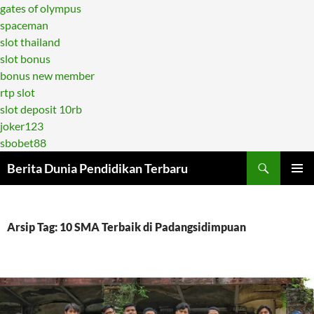
gates of olympus
spaceman
slot thailand
slot bonus
bonus new member
rtp slot
slot deposit 10rb
joker123
sbobet88
Berita Dunia Pendidikan Terbaru
LANGSUNG
MENU
KE
UTAMA
ISI
Arsip Tag: 10 SMA Terbaik di Padangsidimpuan