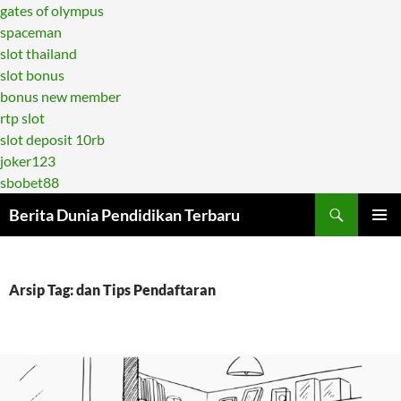
gates of olympus
spaceman
slot thailand
slot bonus
bonus new member
rtp slot
slot deposit 10rb
joker123
sbobet88
Berita Dunia Pendidikan Terbaru
LANGSUNG
MENU
KE
UTAMA
ISI
Arsip Tag: dan Tips Pendaftaran