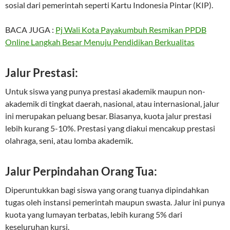
sosial dari pemerintah seperti Kartu Indonesia Pintar (KIP).
BACA JUGA :
Pj Wali Kota Payakumbuh Resmikan PPDB
Online Langkah Besar Menuju Pendidikan Berkualitas
Jalur Prestasi:
Untuk siswa yang punya prestasi akademik maupun non-
akademik di tingkat daerah, nasional, atau internasional, jalur
ini merupakan peluang besar. Biasanya, kuota jalur prestasi
lebih kurang 5-10%. Prestasi yang diakui mencakup prestasi
olahraga, seni, atau lomba akademik.
Jalur Perpindahan Orang Tua:
Diperuntukkan bagi siswa yang orang tuanya dipindahkan
tugas oleh instansi pemerintah maupun swasta. Jalur ini punya
kuota yang lumayan terbatas, lebih kurang 5% dari
keseluruhan kursi.