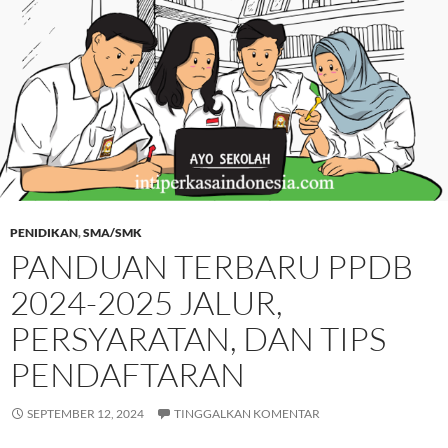
PENIDIKAN
,
SMA/SMK
PANDUAN TERBARU PPDB
2024-2025 JALUR,
PERSYARATAN, DAN TIPS
PENDAFTARAN
SEPTEMBER 12, 2024
TINGGALKAN KOMENTAR