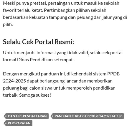
Meski punya prestasi, persaingan untuk masuk ke sekolah
favorit terlalu ketat. Pertimbangkan pilihan sekolah
berdasarkan kekuatan tampung dan peluang dari jalur yang di
pilih.
Selalu Cek Portal Resmi:
Untuk menjauhi informasi yang tidak valid, selalu cek portal
formal Dinas Pendidikan setempat.
Dengan mengikuti panduan ini, di kehendaki sistem PPDB
2024-2025 dapat berlangsung lancar dan memberikan
peluang bagi calon siswa untuk memperoleh pendidikan
terbaik. Semoga sukses!
DAN TIPS PENDAFTARAN
PANDUAN TERBARU PPDB 2024-2025 JALUR
PERSYARATAN