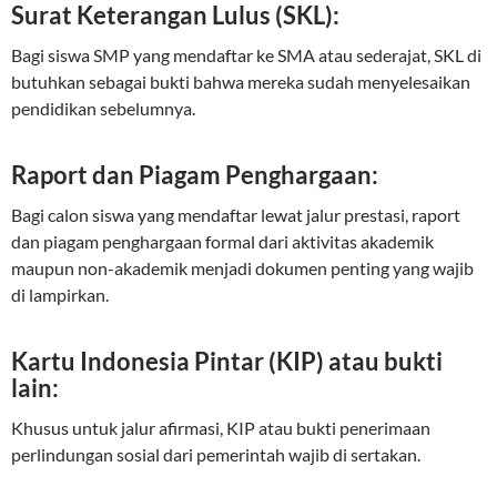
Surat Keterangan Lulus (SKL):
Bagi siswa SMP yang mendaftar ke SMA atau sederajat, SKL di
butuhkan sebagai bukti bahwa mereka sudah menyelesaikan
pendidikan sebelumnya.
Raport dan Piagam Penghargaan:
Bagi calon siswa yang mendaftar lewat jalur prestasi, raport
dan piagam penghargaan formal dari aktivitas akademik
maupun non-akademik menjadi dokumen penting yang wajib
di lampirkan.
Kartu Indonesia Pintar (KIP) atau bukti
lain:
Khusus untuk jalur afirmasi, KIP atau bukti penerimaan
perlindungan sosial dari pemerintah wajib di sertakan.