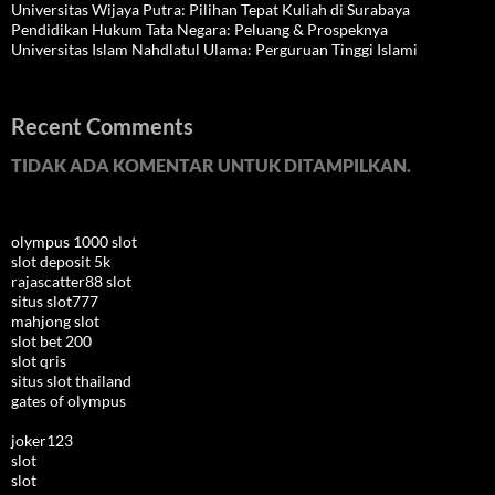
Universitas Wijaya Putra: Pilihan Tepat Kuliah di Surabaya
Pendidikan Hukum Tata Negara: Peluang & Prospeknya
Universitas Islam Nahdlatul Ulama: Perguruan Tinggi Islami
Recent Comments
TIDAK ADA KOMENTAR UNTUK DITAMPILKAN.
olympus 1000 slot
slot deposit 5k
rajascatter88 slot
situs slot777
mahjong slot
slot bet 200
slot qris
situs slot thailand
gates of olympus
joker123
slot
slot