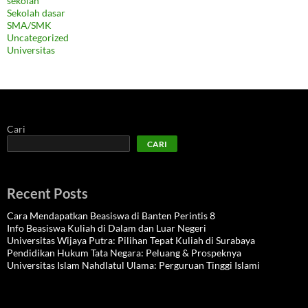
sekolah
Sekolah dasar
SMA/SMK
Uncategorized
Universitas
Cari
CARI
Recent Posts
Cara Mendapatkan Beasiswa di Banten Perintis 8
Info Beasiswa Kuliah di Dalam dan Luar Negeri
Universitas Wijaya Putra: Pilihan Tepat Kuliah di Surabaya
Pendidikan Hukum Tata Negara: Peluang & Prospeknya
Universitas Islam Nahdlatul Ulama: Perguruan Tinggi Islami