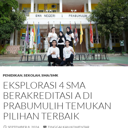
PENIDIKAN
,
SEKOLAH
,
SMA/SMK
EKSPLORASI 4 SMA
BERAKREDITASI A DI
PRABUMULIH TEMUKAN
PILIHAN TERBAIK
SEPTEMBER 8, 2024
TINGGALKAN KOMENTAR