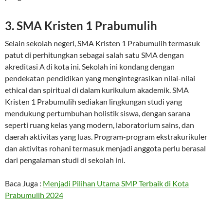
3. SMA Kristen 1 Prabumulih
Selain sekolah negeri, SMA Kristen 1 Prabumulih termasuk
patut di perhitungkan sebagai salah satu SMA dengan
akreditasi A di kota ini. Sekolah ini kondang dengan
pendekatan pendidikan yang mengintegrasikan nilai-nilai
ethical dan spiritual di dalam kurikulum akademik. SMA
Kristen 1 Prabumulih sediakan lingkungan studi yang
mendukung pertumbuhan holistik siswa, dengan sarana
seperti ruang kelas yang modern, laboratorium sains, dan
daerah aktivitas yang luas. Program-program ekstrakurikuler
dan aktivitas rohani termasuk menjadi anggota perlu berasal
dari pengalaman studi di sekolah ini.
Baca Juga :
Menjadi Pilihan Utama SMP Terbaik di Kota
Prabumulih 2024