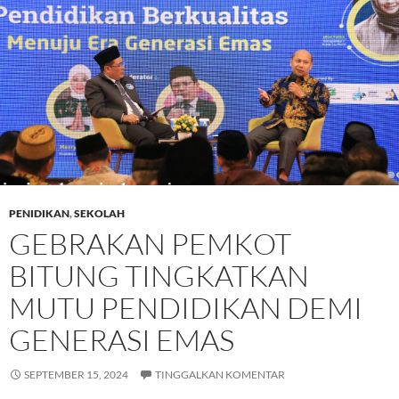
PENIDIKAN
,
SEKOLAH
GEBRAKAN PEMKOT
BITUNG TINGKATKAN
MUTU PENDIDIKAN DEMI
GENERASI EMAS
SEPTEMBER 15, 2024
TINGGALKAN KOMENTAR