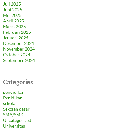
Juli 2025
Juni 2025
Mei 2025
April 2025
Maret 2025
Februari 2025
Januari 2025
Desember 2024
November 2024
Oktober 2024
September 2024
Categories
pendidikan
Penidikan
sekolah
Sekolah dasar
SMA/SMK
Uncategorized
Universitas