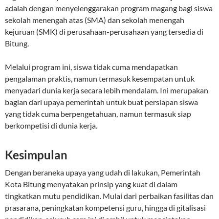
adalah dengan menyelenggarakan program magang bagi siswa
sekolah menengah atas (SMA) dan sekolah menengah
kejuruan (SMK) di perusahaan-perusahaan yang tersedia di
Bitung.
Melalui program ini, siswa tidak cuma mendapatkan
pengalaman praktis, namun termasuk kesempatan untuk
menyadari dunia kerja secara lebih mendalam. Ini merupakan
bagian dari upaya pemerintah untuk buat persiapan siswa
yang tidak cuma berpengetahuan, namun termasuk siap
berkompetisi di dunia kerja.
Kesimpulan
Dengan beraneka upaya yang udah di lakukan, Pemerintah
Kota Bitung menyatakan prinsip yang kuat di dalam
tingkatkan mutu pendidikan. Mulai dari perbaikan fasilitas dan
prasarana, peningkatan kompetensi guru, hingga di gitalisasi