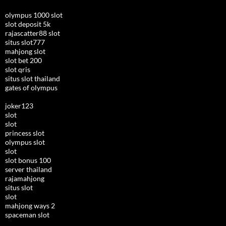
olympus 1000 slot
slot deposit 5k
rajascatter88 slot
situs slot777
mahjong slot
slot bet 200
slot qris
situs slot thailand
gates of olympus
joker123
slot
slot
princess slot
olympus slot
slot
slot bonus 100
server thailand
rajamahjong
situs slot
slot
mahjong ways 2
spaceman slot