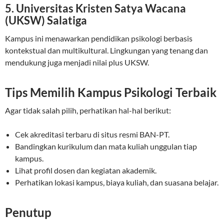
5. Universitas Kristen Satya Wacana
(UKSW) Salatiga
Kampus ini menawarkan pendidikan psikologi berbasis
kontekstual dan multikultural. Lingkungan yang tenang dan
mendukung juga menjadi nilai plus UKSW.
Tips Memilih Kampus Psikologi Terbaik
Agar tidak salah pilih, perhatikan hal-hal berikut:
Cek akreditasi terbaru di situs resmi BAN-PT.
Bandingkan kurikulum dan mata kuliah unggulan tiap
kampus.
Lihat profil dosen dan kegiatan akademik.
Perhatikan lokasi kampus, biaya kuliah, dan suasana belajar.
Penutup