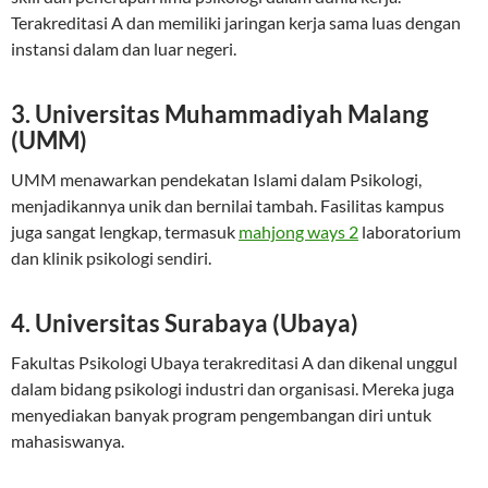
Terakreditasi A dan memiliki jaringan kerja sama luas dengan
instansi dalam dan luar negeri.
3. Universitas Muhammadiyah Malang
(UMM)
UMM menawarkan pendekatan Islami dalam Psikologi,
menjadikannya unik dan bernilai tambah. Fasilitas kampus
juga sangat lengkap, termasuk
mahjong ways 2
laboratorium
dan klinik psikologi sendiri.
4. Universitas Surabaya (Ubaya)
Fakultas Psikologi Ubaya terakreditasi A dan dikenal unggul
dalam bidang psikologi industri dan organisasi. Mereka juga
menyediakan banyak program pengembangan diri untuk
mahasiswanya.