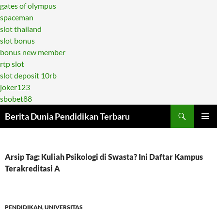
gates of olympus
spaceman
slot thailand
slot bonus
bonus new member
rtp slot
slot deposit 10rb
joker123
sbobet88
Berita Dunia Pendidikan Terbaru
LANGSUNG
MENU
KE
UTAMA
ISI
Arsip Tag: Kuliah Psikologi di Swasta? Ini Daftar Kampus
Terakreditasi A
PENDIDIKAN
,
UNIVERSITAS