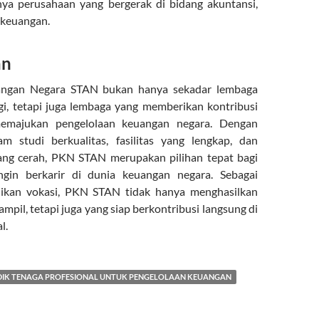
nya perusahaan yang bergerak di bidang akuntansi,
 keuangan.
an
uangan Negara STAN bukan hanya sekadar lembaga
gi, tetapi juga lembaga yang memberikan kontribusi
emajukan pengelolaan keuangan negara. Dengan
am studi berkualitas, fasilitas yang lengkap, dan
yang cerah, PKN STAN merupakan pilihan tepat bagi
gin berkarir di dunia keuangan negara. Sebagai
ikan vokasi, PKN STAN tidak hanya menghasilkan
ampil, tetapi juga yang siap berkontribusi langsung di
l.
DIK TENAGA PROFESIONAL UNTUK PENGELOLAAN KEUANGAN