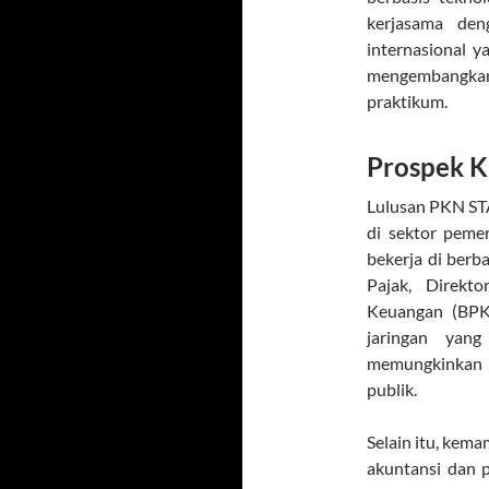
kerjasama den
internasional 
mengembangkan 
praktikum.
Prospek K
Lulusan PKN STA
di sektor peme
bekerja di berb
Pajak, Direkt
Keuangan (BPK
jaringan yang
memungkinkan l
publik.
Selain itu, kem
akuntansi dan 