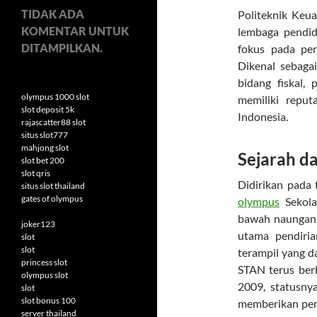
TIDAK ADA
Politeknik Keu
KOMENTAR UNTUK
lembaga pendid
DITAMPILKAN.
fokus pada pe
Dikenal sebaga
bidang fiskal,
olympus 1000 slot
memiliki reput
slot deposit 5k
Indonesia.
rajascatter88 slot
situs slot777
mahjong slot
Sejarah 
slot bet 200
slot qris
Didirikan pad
situs slot thailand
gates of olympus
olympus
Sekola
bawah naungan 
joker123
utama pendiri
slot
slot
terampil yang 
princess slot
STAN terus ber
olympus slot
2009, statusny
slot
slot bonus 100
memberikan pen
server thailand