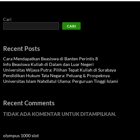
Cari
CARI
Recent Posts
Cara Mendapatkan Beasiswa di Banten Perintis 8
Info Beasiswa Kuliah di Dalam dan Luar Negeri
Universitas Wijaya Putra: Pilihan Tepat Kuliah di Surabaya
Pendidikan Hukum Tata Negara: Peluang & Prospeknya
Universitas Islam Nahdlatul Ulama: Perguruan Tinggi Islami
Recent Comments
TIDAK ADA KOMENTAR UNTUK DITAMPILKAN.
olympus 1000 slot