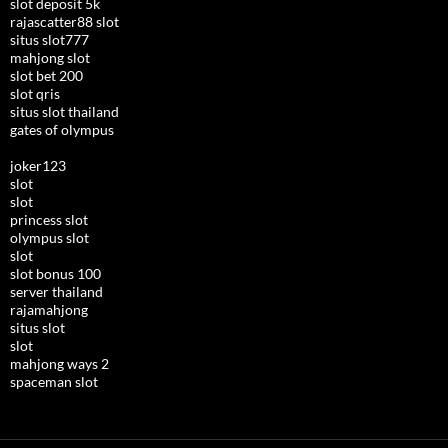
slot deposit 5k
rajascatter88 slot
situs slot777
mahjong slot
slot bet 200
slot qris
situs slot thailand
gates of olympus
joker123
slot
slot
princess slot
olympus slot
slot
slot bonus 100
server thailand
rajamahjong
situs slot
slot
mahjong ways 2
spaceman slot