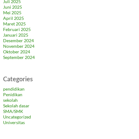
Juli 2025
Juni 2025
Mei 2025
April 2025
Maret 2025
Februari 2025
Januari 2025
Desember 2024
November 2024
Oktober 2024
September 2024
Categories
pendidikan
Penidikan
sekolah
Sekolah dasar
SMA/SMK
Uncategorized
Universitas