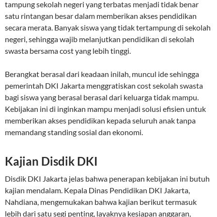
tampung sekolah negeri yang terbatas menjadi tidak benar
satu rintangan besar dalam memberikan akses pendidikan
secara merata. Banyak siswa yang tidak tertampung di sekolah
negeri, sehingga wajib melanjutkan pendidikan di sekolah
swasta bersama cost yang lebih tinggi.
Berangkat berasal dari keadaan inilah, muncul ide sehingga
pemerintah DKI Jakarta menggratiskan cost sekolah swasta
bagi siswa yang berasal berasal dari keluarga tidak mampu.
Kebijakan ini di inginkan mampu menjadi solusi efisien untuk
memberikan akses pendidikan kepada seluruh anak tanpa
memandang standing sosial dan ekonomi.
Kajian Disdik DKI
Disdik DKI Jakarta jelas bahwa penerapan kebijakan ini butuh
kajian mendalam. Kepala Dinas Pendidikan DKI Jakarta,
Nahdiana, mengemukakan bahwa kajian berikut termasuk
lebih dari satu segi penting, layaknya kesiapan anggaran,