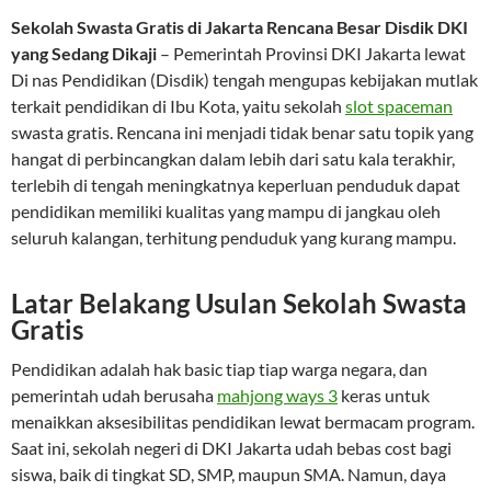
Sekolah Swasta Gratis di Jakarta Rencana Besar Disdik DKI
yang Sedang Dikaji
– Pemerintah Provinsi DKI Jakarta lewat
Di nas Pendidikan (Disdik) tengah mengupas kebijakan mutlak
terkait pendidikan di Ibu Kota, yaitu sekolah
slot spaceman
swasta gratis. Rencana ini menjadi tidak benar satu topik yang
hangat di perbincangkan dalam lebih dari satu kala terakhir,
terlebih di tengah meningkatnya keperluan penduduk dapat
pendidikan memiliki kualitas yang mampu di jangkau oleh
seluruh kalangan, terhitung penduduk yang kurang mampu.
Latar Belakang Usulan Sekolah Swasta
Gratis
Pendidikan adalah hak basic tiap tiap warga negara, dan
pemerintah udah berusaha
mahjong ways 3
keras untuk
menaikkan aksesibilitas pendidikan lewat bermacam program.
Saat ini, sekolah negeri di DKI Jakarta udah bebas cost bagi
siswa, baik di tingkat SD, SMP, maupun SMA. Namun, daya