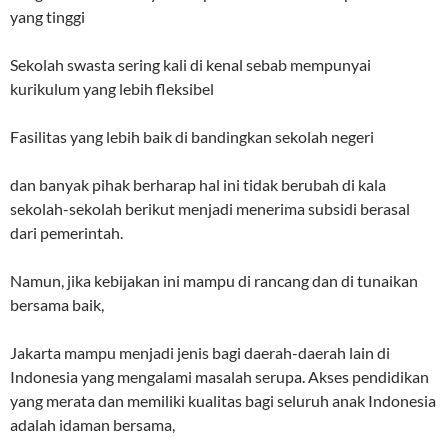
yang tinggi
Sekolah swasta sering kali di kenal sebab mempunyai
kurikulum yang lebih fleksibel
Fasilitas yang lebih baik di bandingkan sekolah negeri
dan banyak pihak berharap hal ini tidak berubah di kala
sekolah-sekolah berikut menjadi menerima subsidi berasal
dari pemerintah.
Namun, jika kebijakan ini mampu di rancang dan di tunaikan
bersama baik,
Jakarta mampu menjadi jenis bagi daerah-daerah lain di
Indonesia yang mengalami masalah serupa. Akses pendidikan
yang merata dan memiliki kualitas bagi seluruh anak Indonesia
adalah idaman bersama,