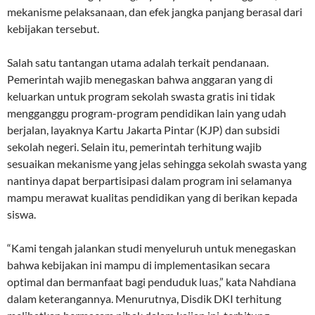
mekanisme pelaksanaan, dan efek jangka panjang berasal dari
kebijakan tersebut.
Salah satu tantangan utama adalah terkait pendanaan.
Pemerintah wajib menegaskan bahwa anggaran yang di
keluarkan untuk program sekolah swasta gratis ini tidak
mengganggu program-program pendidikan lain yang udah
berjalan, layaknya Kartu Jakarta Pintar (KJP) dan subsidi
sekolah negeri. Selain itu, pemerintah terhitung wajib
sesuaikan mekanisme yang jelas sehingga sekolah swasta yang
nantinya dapat berpartisipasi dalam program ini selamanya
mampu merawat kualitas pendidikan yang di berikan kepada
siswa.
“Kami tengah jalankan studi menyeluruh untuk menegaskan
bahwa kebijakan ini mampu di implementasikan secara
optimal dan bermanfaat bagi penduduk luas,” kata Nahdiana
dalam keterangannya. Menurutnya, Disdik DKI terhitung