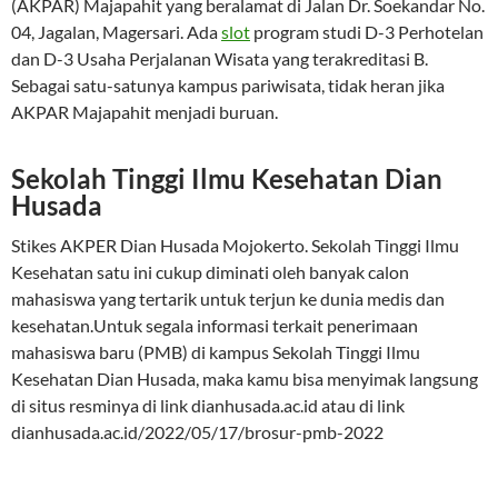
(AKPAR) Majapahit yang beralamat di Jalan Dr. Soekandar No.
04, Jagalan, Magersari. Ada
slot
program studi D-3 Perhotelan
dan D-3 Usaha Perjalanan Wisata yang terakreditasi B.
Sebagai satu-satunya kampus pariwisata, tidak heran jika
AKPAR Majapahit menjadi buruan.
Sekolah Tinggi Ilmu Kesehatan Dian
Husada
Stikes AKPER Dian Husada Mojokerto. Sekolah Tinggi Ilmu
Kesehatan satu ini cukup diminati oleh banyak calon
mahasiswa yang tertarik untuk terjun ke dunia medis dan
kesehatan.Untuk segala informasi terkait penerimaan
mahasiswa baru (PMB) di kampus Sekolah Tinggi Ilmu
Kesehatan Dian Husada, maka kamu bisa menyimak langsung
di situs resminya di link dianhusada.ac.id atau di link
dianhusada.ac.id/2022/05/17/brosur-pmb-2022