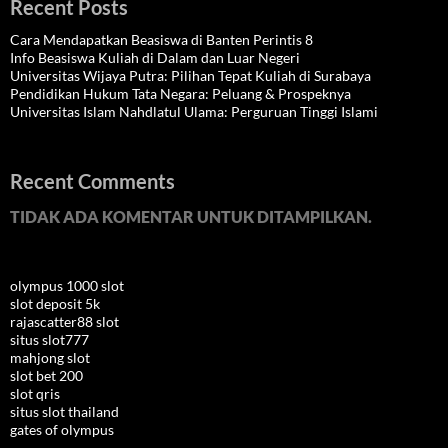
Recent Posts
Cara Mendapatkan Beasiswa di Banten Perintis 8
Info Beasiswa Kuliah di Dalam dan Luar Negeri
Universitas Wijaya Putra: Pilihan Tepat Kuliah di Surabaya
Pendidikan Hukum Tata Negara: Peluang & Prospeknya
Universitas Islam Nahdlatul Ulama: Perguruan Tinggi Islami
Recent Comments
TIDAK ADA KOMENTAR UNTUK DITAMPILKAN.
olympus 1000 slot
slot deposit 5k
rajascatter88 slot
situs slot777
mahjong slot
slot bet 200
slot qris
situs slot thailand
gates of olympus