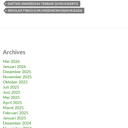
DAFTAR UNIVERSITAS TERBAIK DI MOJOKERTO
SEKOLAH TINGGI ILMU KESEHATAN DIAN HUSADA
Archives
Mei 2026
Januari 2026
Desember 2025
November 2025
Oktober 2025
Juli 2025
Juni 2025
Mei 2025
April 2025
Maret 2025
Februari 2025
Januari 2025
Desember 2024