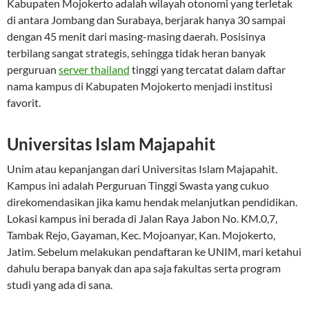
Kabupaten Mojokerto adalah wilayah otonomi yang terletak
di antara Jombang dan Surabaya, berjarak hanya 30 sampai
dengan 45 menit dari masing-masing daerah. Posisinya
terbilang sangat strategis, sehingga tidak heran banyak
perguruan
server thailand
tinggi yang tercatat dalam daftar
nama kampus di Kabupaten Mojokerto menjadi institusi
favorit.
Universitas Islam Majapahit
Unim atau kepanjangan dari Universitas Islam Majapahit.
Kampus ini adalah Perguruan Tinggi Swasta yang cukuo
direkomendasikan jika kamu hendak melanjutkan pendidikan.
Lokasi kampus ini berada di Jalan Raya Jabon No. KM.0,7,
Tambak Rejo, Gayaman, Kec. Mojoanyar, Kan. Mojokerto,
Jatim. Sebelum melakukan pendaftaran ke UNIM, mari ketahui
dahulu berapa banyak dan apa saja fakultas serta program
studi yang ada di sana.