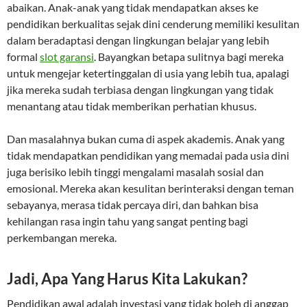
abaikan. Anak-anak yang tidak mendapatkan akses ke
pendidikan berkualitas sejak dini cenderung memiliki kesulitan
dalam beradaptasi dengan lingkungan belajar yang lebih
formal
slot garansi
. Bayangkan betapa sulitnya bagi mereka
untuk mengejar ketertinggalan di usia yang lebih tua, apalagi
jika mereka sudah terbiasa dengan lingkungan yang tidak
menantang atau tidak memberikan perhatian khusus.
Dan masalahnya bukan cuma di aspek akademis. Anak yang
tidak mendapatkan pendidikan yang memadai pada usia dini
juga berisiko lebih tinggi mengalami masalah sosial dan
emosional. Mereka akan kesulitan berinteraksi dengan teman
sebayanya, merasa tidak percaya diri, dan bahkan bisa
kehilangan rasa ingin tahu yang sangat penting bagi
perkembangan mereka.
Jadi, Apa Yang Harus Kita Lakukan?
Pendidikan awal adalah investasi yang tidak boleh di anggap