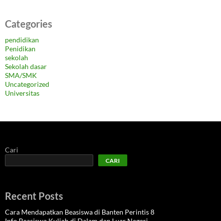
Categories
pendidikan
Penidikan
sekolah
Sekolah dasar
SMA/SMK
Uncategorized
Universitas
Cari
CARI
Recent Posts
Cara Mendapatkan Beasiswa di Banten Perintis 8
Info Beasiswa Kuliah di Dalam dan Luar Negeri