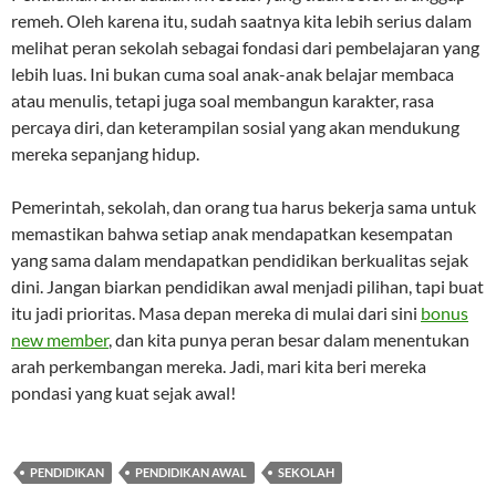
remeh. Oleh karena itu, sudah saatnya kita lebih serius dalam
melihat peran sekolah sebagai fondasi dari pembelajaran yang
lebih luas. Ini bukan cuma soal anak-anak belajar membaca
atau menulis, tetapi juga soal membangun karakter, rasa
percaya diri, dan keterampilan sosial yang akan mendukung
mereka sepanjang hidup.
Pemerintah, sekolah, dan orang tua harus bekerja sama untuk
memastikan bahwa setiap anak mendapatkan kesempatan
yang sama dalam mendapatkan pendidikan berkualitas sejak
dini. Jangan biarkan pendidikan awal menjadi pilihan, tapi buat
itu jadi prioritas. Masa depan mereka di mulai dari sini
bonus
new member
, dan kita punya peran besar dalam menentukan
arah perkembangan mereka. Jadi, mari kita beri mereka
pondasi yang kuat sejak awal!
PENDIDIKAN
PENDIDIKAN AWAL
SEKOLAH