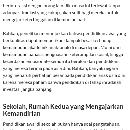
berinteraksi dengan orang lain. Jika masa ini terlewat tanpa
adanya stimulasi yang cukup, akan sulit bagi mereka untuk
mengejar ketertinggalan di kemudian hari.
Bahkan, penelitian menunjukkan bahwa pendidikan awal yang
berkualitas dapat memberikan dampak besar terhadap
kemampuan akademik anak-anak di masa depan. Mulai dari
kemampuan bahasa, penguasaan keterampilan sosial, hingga
kecerdasan emosional—semua itu berakar dari pendidikan
yang mereka terima pada usia dini. Bahkan, banyak negara
yang menaruh perhatian besar pada pendidikan anak usia dini,
karena mereka paham bahwa pendidikan di tahap ini adalah
investasi jangka panjang.
Sekolah, Rumah Kedua yang Mengajarkan
Kemandirian
Pendidikan awal di sekolah bukan hanya soal pengetahuan,