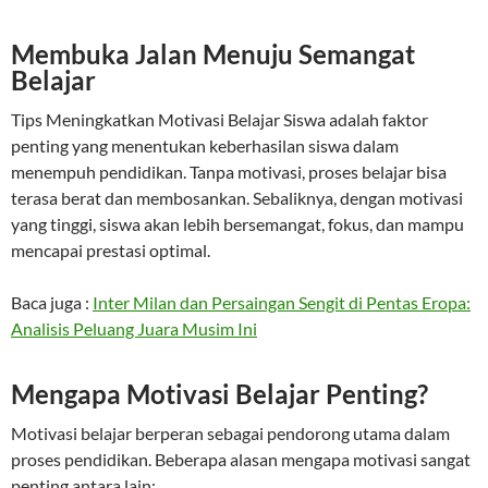
Membuka Jalan Menuju Semangat
Belajar
Tips Meningkatkan Motivasi Belajar Siswa adalah faktor
penting yang menentukan keberhasilan siswa dalam
menempuh pendidikan. Tanpa motivasi, proses belajar bisa
terasa berat dan membosankan. Sebaliknya, dengan motivasi
yang tinggi, siswa akan lebih bersemangat, fokus, dan mampu
mencapai prestasi optimal.
Baca juga :
Inter Milan dan Persaingan Sengit di Pentas Eropa:
Analisis Peluang Juara Musim Ini
Mengapa Motivasi Belajar Penting?
Motivasi belajar berperan sebagai pendorong utama dalam
proses pendidikan. Beberapa alasan mengapa motivasi sangat
penting antara lain: