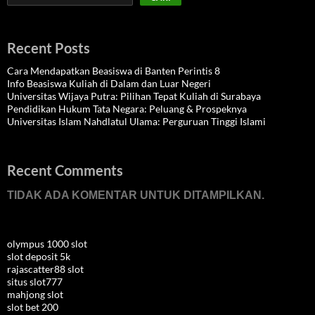
Recent Posts
Cara Mendapatkan Beasiswa di Banten Perintis 8
Info Beasiswa Kuliah di Dalam dan Luar Negeri
Universitas Wijaya Putra: Pilihan Tepat Kuliah di Surabaya
Pendidikan Hukum Tata Negara: Peluang & Prospeknya
Universitas Islam Nahdlatul Ulama: Perguruan Tinggi Islami
Recent Comments
TIDAK ADA KOMENTAR UNTUK DITAMPILKAN.
olympus 1000 slot
slot deposit 5k
rajascatter88 slot
situs slot777
mahjong slot
slot bet 200