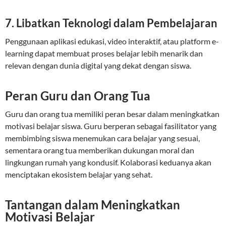
7. Libatkan Teknologi dalam Pembelajaran
Penggunaan aplikasi edukasi, video interaktif, atau platform e-
learning dapat membuat proses belajar lebih menarik dan
relevan dengan dunia digital yang dekat dengan siswa.
Peran Guru dan Orang Tua
Guru dan orang tua memiliki peran besar dalam meningkatkan
motivasi belajar siswa. Guru berperan sebagai fasilitator yang
membimbing siswa menemukan cara belajar yang sesuai,
sementara orang tua memberikan dukungan moral dan
lingkungan rumah yang kondusif. Kolaborasi keduanya akan
menciptakan ekosistem belajar yang sehat.
Tantangan dalam Meningkatkan
Motivasi Belajar