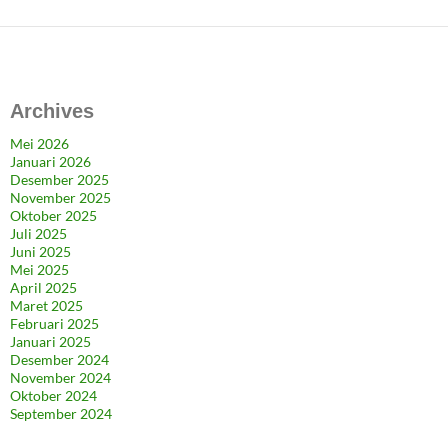
Archives
Mei 2026
Januari 2026
Desember 2025
November 2025
Oktober 2025
Juli 2025
Juni 2025
Mei 2025
April 2025
Maret 2025
Februari 2025
Januari 2025
Desember 2024
November 2024
Oktober 2024
September 2024