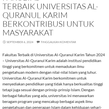
TERBAIK UNIVERSITAS AL-
QURANUL KARIM
BERKONTRIBUSI UNTUK
MASYARAKAT
SEPTEMBER 6, 2024
TINGGALKAN KOMENTAR
Fakultas Terbaik di Universitas Al-Quranul Karim Tahun 2024
– Universitas Al-Quranul Karim adalah institusi pendidikan
tinggi yang berkomitmen untuk memadukan ilmu
pengetahuan modern dengan nilai-nilai Islam yang luhur.
Universitas Al-Quranul Karim berkomitmen untuk
menyediakan pendidikan yang tidak hanya berkualitas tinggi
tetapi juga sesuai dengan prinsip-prinsip Islam. Dengan
berbagai fakultas yang ada, universitas ini menawarkan
beragam program yang mencakup berbagai aspek ilmu
pengetahuan dan penerapan Islam dalam kehidupan sehari-