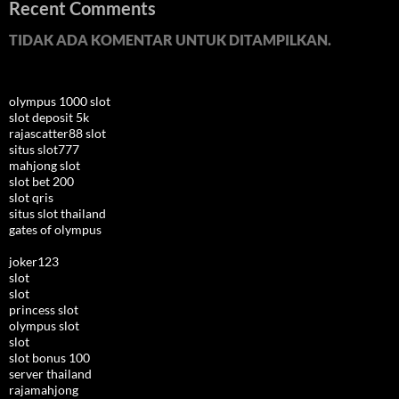
Recent Comments
TIDAK ADA KOMENTAR UNTUK DITAMPILKAN.
olympus 1000 slot
slot deposit 5k
rajascatter88 slot
situs slot777
mahjong slot
slot bet 200
slot qris
situs slot thailand
gates of olympus
joker123
slot
slot
princess slot
olympus slot
slot
slot bonus 100
server thailand
rajamahjong