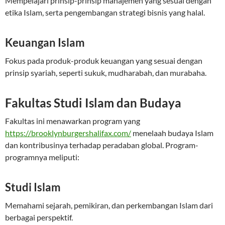
Mempelajari prinsip-prinsip manajemen yang sesuai dengan
etika Islam, serta pengembangan strategi bisnis yang halal.
Keuangan Islam
Fokus pada produk-produk keuangan yang sesuai dengan
prinsip syariah, seperti sukuk, mudharabah, dan murabaha.
Fakultas Studi Islam dan Budaya
Fakultas ini menawarkan program yang
https://brooklynburgershalifax.com/
menelaah budaya Islam
dan kontribusinya terhadap peradaban global. Program-
programnya meliputi:
Studi Islam
Memahami sejarah, pemikiran, dan perkembangan Islam dari
berbagai perspektif.