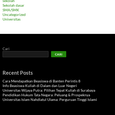
sekolah
Sekolah dasar
SMA/SMK
Uncategorized
Universitas
Cari
CARI
Recent Posts
Cara Mendapatkan Beasiswa di Banten Perintis 8
Info Beasiswa Kuliah di Dalam dan Luar Negeri
Universitas Wijaya Putra: Pilihan Tepat Kuliah di Surabaya
Pendidikan Hukum Tata Negara: Peluang & Prospeknya
Universitas Islam Nahdlatul Ulama: Perguruan Tinggi Islami