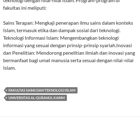
teknologi dengan nilai-nilai Islam. Program-program di
fakultas ini meliputi:
Sains Terapan: Mengkaji penerapan ilmu sains dalam konteks
Islam, termasuk etika dan dampak sosial dari teknologi.
Teknologi Informasi Islam: Mengembangkan teknologi
informasi yang sesuai dengan prinsip-prinsip syariah.Inovasi
dan Penelitian: Mendorong penelitian ilmiah dan inovasi yang
bermanfaat bagi umat manusia serta sesuai dengan nilai-nilai
Islam.
FAKULTAS SAINS DAN TEKNOLOGI ISLAM
UNIVERSITAS AL-QURANUL KARIM