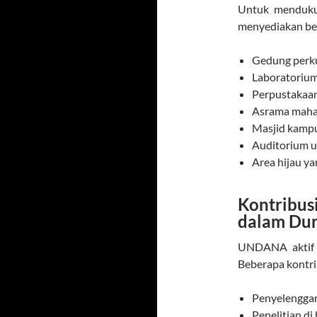
Untuk menduku
menyediakan berb
Gedung perk
Laboratorium 
Perpustakaan 
Asrama maha
Masjid kampu
Auditorium u
Area hijau y
Kontribu
dalam Dun
UNDANA aktif d
Beberapa kontrib
Penyelenggar
Penelitian di