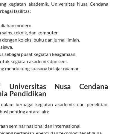
ng kegiatan akademik, Universitas Nusa Cendana
agai fasilitas:
uliahan modern.
sains, teknik, dan komputer.
dengan koleksi buku dan jurnal ilmiah.
siswa.
s sebagai pusat kegiatan keagamaan.
ntuk kegiatan akademik dan seni.
ang mendukung suasana belajar nyaman.
si Universitas Nusa Cendana
ia Pendidikan
alam berbagai kegiatan akademik dan penelitian.
usi penting antara lain:
aan seminar nasional dan internasional.
 bidang pertanian, energi, dan teknologi tepat guna.