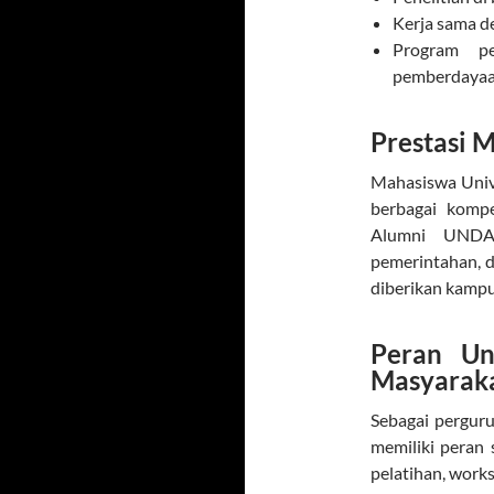
Kerja sama de
Program pe
pemberdayaan
Prestasi 
Mahasiswa Univ
berbagai kompe
Alumni UNDAN
pemerintahan, d
diberikan kampus
Peran Un
Masyarak
Sebagai pergur
memiliki peran
pelatihan, work