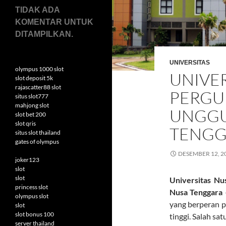
TIDAK ADA
KOMENTAR UNTUK
DITAMPILKAN.
UNIVERSITAS
olympus 1000 slot
UNIVE
slot deposit 5k
rajascatter88 slot
PERGU
situs slot777
mahjong slot
UNGGU
slot bet 200
slot qris
TENGG
situs slot thailand
gates of olympus
DESEMBER 12, 2
joker123
slot
slot
Universitas Nu
princess slot
Nusa Tenggara
olympus slot
yang berperan p
slot
slot bonus 100
tinggi. Salah s
server thailand