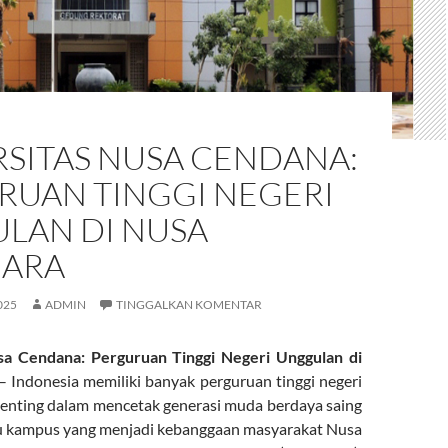
RSITAS NUSA CENDANA:
RUAN TINGGI NEGERI
LAN DI NUSA
ARA
025
ADMIN
TINGGALKAN KOMENTAR
sa Cendana: Perguruan Tinggi Negeri Unggulan di
– Indonesia memiliki banyak perguruan tinggi negeri
enting dalam mencetak generasi muda berdaya saing
atu kampus yang menjadi kebanggaan masyarakat Nusa