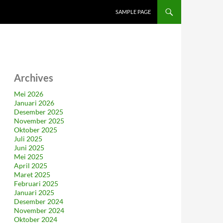
LANGSUNG KE ISI
SAMPLE PAGE
Archives
Mei 2026
Januari 2026
Desember 2025
November 2025
Oktober 2025
Juli 2025
Juni 2025
Mei 2025
April 2025
Maret 2025
Februari 2025
Januari 2025
Desember 2024
November 2024
Oktober 2024