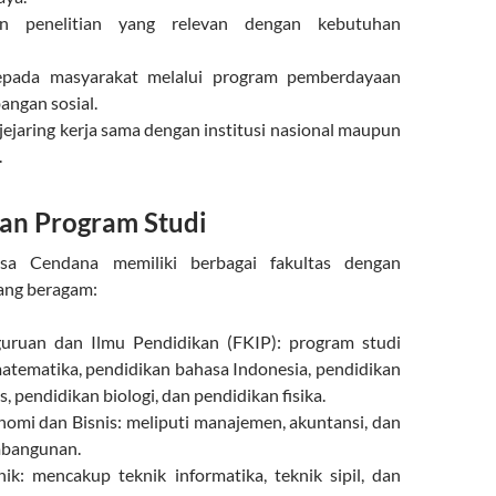
an penelitian yang relevan dengan kebutuhan
pada masyarakat melalui program pemberdayaan
ngan sosial.
jaring kerja sama dengan institusi nasional maupun
.
dan Program Studi
usa Cendana memiliki berbagai fakultas dengan
ang beragam:
guruan dan Ilmu Pendidikan (FKIP): program studi
atematika, pendidikan bahasa Indonesia, pendidikan
s, pendidikan biologi, dan pendidikan fisika.
nomi dan Bisnis: meliputi manajemen, akuntansi, dan
bangunan.
nik: mencakup teknik informatika, teknik sipil, dan