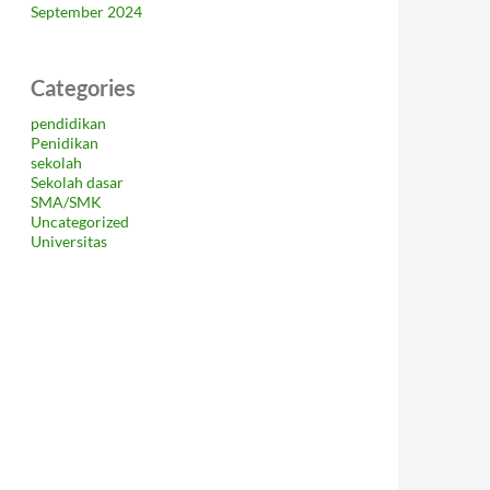
September 2024
Categories
pendidikan
Penidikan
sekolah
Sekolah dasar
SMA/SMK
Uncategorized
Universitas