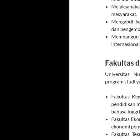
Melaksanak
masyarakat.
Mengabdi ke
dan pengemba
Membangun je
internasional
Fakultas 
Universitas N
program studi y
Fakultas Ke
pendidikan m
bahasa Inggri
Fakultas Eko
ekonomi pem
Fakultas Tek