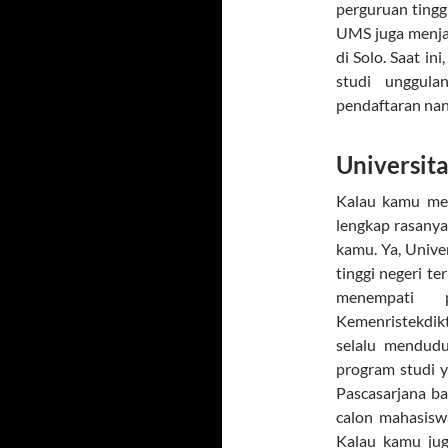
perguruan tingg
UMS juga menjad
di Solo. Saat i
studi unggula
pendaftaran nan
Universit
Kalau kamu mem
lengkap rasany
kamu. Ya, Unive
tinggi negeri te
menempati p
Kemenristekdik
selalu mendudu
program studi ya
Pascasarjana ba
calon mahasisw
Kalau kamu juga