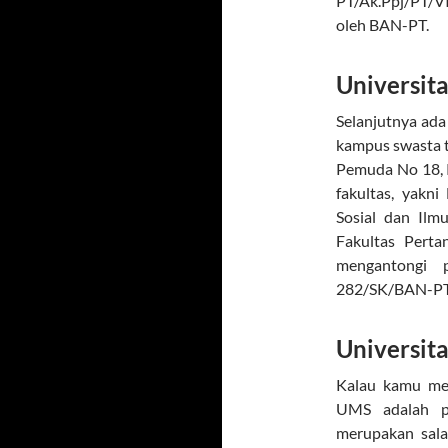
PT/Ak.Ppj/PT/VII
oleh BAN-PT.
Universita
Selanjutnya ada 
kampus swasta te
Pemuda No 18, K
fakultas, yakn
Sosial dan Ilm
Fakultas Perta
mengantongi 
282/SK/BAN-PT
Universit
Kalau kamu men
UMS adalah pi
merupakan sal