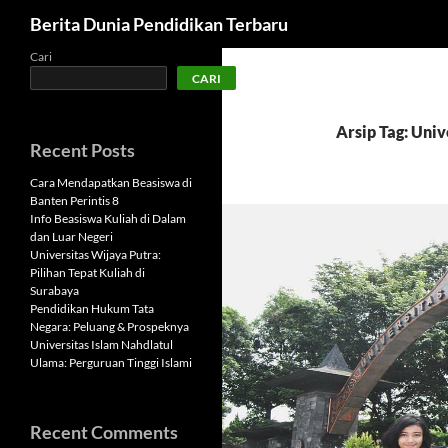
Cari
Berita Dunia Pendidikan Terbaru
Cari
CARI
Arsip Tag: Uni
Recent Posts
Cara Mendapatkan Beasiswa di
Banten Perintis 8
Info Beasiswa Kuliah di Dalam
dan Luar Negeri
Universitas Wijaya Putra:
Pilihan Tepat Kuliah di
Surabaya
Pendidikan Hukum Tata
Negara: Peluang & Prospeknya
Universitas Islam Nahdlatul
Ulama: Perguruan Tinggi Islami
Recent Comments