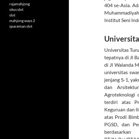
rajamahjong
404 se-Asia. Ad
situs slot
Muhammadiyah 
slot
Institut Seni In
mahjong ways 2
spaceman slot
Universit
Universitas Tun
tepatnya di Jl 
di Jl Walanda M
universitas swas
jenjang S-1, yak
dan Arsitektu
Agroteknologi 
terdiri atas 
Keguruan dan I
atas Prodi Bimb
PGSD, dan Pen
berdasark