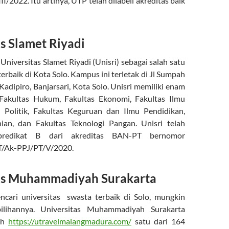
I/2022. Itu artinya, UTP telah dilabeli akreditas baik
s Slamet Riyadi
Universitas Slamet Riyadi (Unisri) sebagai salah satu
rbaik di Kota Solo. Kampus ini terletak di Jl Sumpah
adipiro, Banjarsari, Kota Solo. Unisri memiliki enam
i Fakultas Hukum, Fakultas Ekonomi, Fakultas Ilmu
u Politik, Fakultas Keguruan dan Ilmu Pendidikan,
nian, dan Fakultas Teknologi Pangan. Unisri telah
predikat B dari akreditas BAN-PT bernomor
/Ak-PPJ/PT/V/2020.
as Muhammadiyah Surakarta
cari universitas swasta terbaik di Solo, mungkin
lihannya. Universitas Muhammadiyah Surakarta
ah
https://utravelmalangmadura.com/
satu dari 164