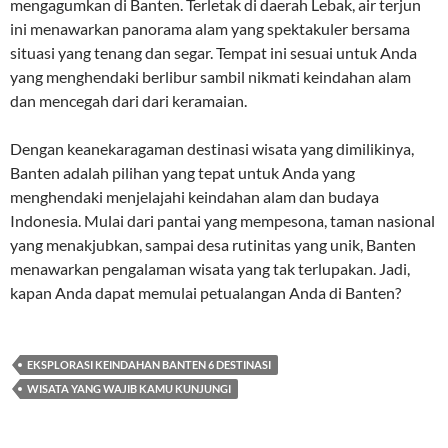
mengagumkan di Banten. Terletak di daerah Lebak, air terjun
ini menawarkan panorama alam yang spektakuler bersama
situasi yang tenang dan segar. Tempat ini sesuai untuk Anda
yang menghendaki berlibur sambil nikmati keindahan alam
dan mencegah dari dari keramaian.
Dengan keanekaragaman destinasi wisata yang dimilikinya,
Banten adalah pilihan yang tepat untuk Anda yang
menghendaki menjelajahi keindahan alam dan budaya
Indonesia. Mulai dari pantai yang mempesona, taman nasional
yang menakjubkan, sampai desa rutinitas yang unik, Banten
menawarkan pengalaman wisata yang tak terlupakan. Jadi,
kapan Anda dapat memulai petualangan Anda di Banten?
EKSPLORASI KEINDAHAN BANTEN 6 DESTINASI
WISATA YANG WAJIB KAMU KUNJUNGI