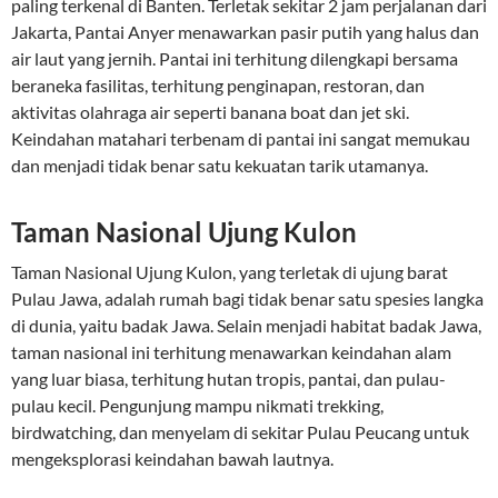
paling terkenal di Banten. Terletak sekitar 2 jam perjalanan dari
Jakarta, Pantai Anyer menawarkan pasir putih yang halus dan
air laut yang jernih. Pantai ini terhitung dilengkapi bersama
beraneka fasilitas, terhitung penginapan, restoran, dan
aktivitas olahraga air seperti banana boat dan jet ski.
Keindahan matahari terbenam di pantai ini sangat memukau
dan menjadi tidak benar satu kekuatan tarik utamanya.
Taman Nasional Ujung Kulon
Taman Nasional Ujung Kulon, yang terletak di ujung barat
Pulau Jawa, adalah rumah bagi tidak benar satu spesies langka
di dunia, yaitu badak Jawa. Selain menjadi habitat badak Jawa,
taman nasional ini terhitung menawarkan keindahan alam
yang luar biasa, terhitung hutan tropis, pantai, dan pulau-
pulau kecil. Pengunjung mampu nikmati trekking,
birdwatching, dan menyelam di sekitar Pulau Peucang untuk
mengeksplorasi keindahan bawah lautnya.