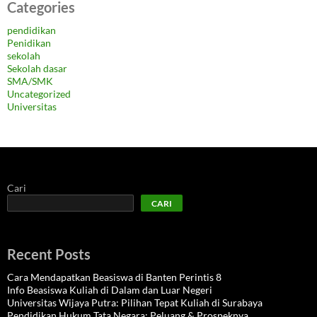
Categories
pendidikan
Penidikan
sekolah
Sekolah dasar
SMA/SMK
Uncategorized
Universitas
Cari
CARI
Recent Posts
Cara Mendapatkan Beasiswa di Banten Perintis 8
Info Beasiswa Kuliah di Dalam dan Luar Negeri
Universitas Wijaya Putra: Pilihan Tepat Kuliah di Surabaya
Pendidikan Hukum Tata Negara: Peluang & Prospeknya