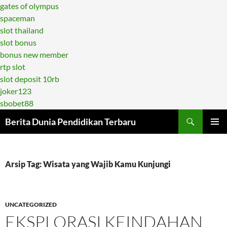
gates of olympus
spaceman
slot thailand
slot bonus
bonus new member
rtp slot
slot deposit 10rb
joker123
sbobet88
Berita Dunia Pendidikan Terbaru
LANGSUNG
MENU
KE
UTAMA
ISI
Arsip Tag: Wisata yang Wajib Kamu Kunjungi
UNCATEGORIZED
EKSPLORASI KEINDAHAN