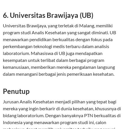
6.
Universitas Brawijaya (UB)
Universitas Brawijaya, yang terletak di Malang, memiliki
program studi Analis Kesehatan yang sangat diminati. UB
menawarkan pendidikan berkualitas dengan fokus pada
perkembangan teknologi medis terbaru dalam analisis
laboratorium. Mahasiswa di UB juga mendapatkan
kesempatan untuk terlibat dalam berbagai program
kemanusiaan, memberikan mereka pengalaman langsung
dalam menangani berbagai jenis pemeriksaan kesehatan.
Penutup
Jurusan Analis Kesehatan menjadi pilihan yang tepat bagi
mereka yang ingin berkarir di dunia kesehatan, khususnya di
bidang laboratorium. Dengan banyaknya PTN berkualitas di
Indonesia yang menawarkan program studi ini, calon