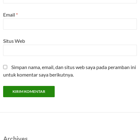
Email
*
Situs Web
Simpan nama, email, dan situs web saya pada peramban ini
untuk komentar saya berikutnya.
Archives