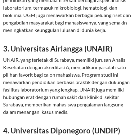
pendidikan yang mendalam terkait berbagai aspek analisis
laboratorium, termasuk mikrobiologi, hematologi, dan
biokimia. UGM juga menawarkan berbagai peluang riset dan
pengabdian masyarakat bagi mahasiswanya, yang semakin
meningkatkan keunggulan lulusan di dunia kerja.
3.
Universitas Airlangga (UNAIR)
UNAIR, yang terletak di Surabaya, memiliki jurusan Analis
Kesehatan dengan akreditasi A, menjadikannya salah satu
pilihan favorit bagi calon mahasiswa. Program studi ini
menawarkan pendidikan berbasis praktik dengan dukungan
fasilitas laboratorium yang lengkap. UNAIR juga memiliki
hubungan erat dengan rumah sakit dan klinik di sekitar
Surabaya, memberikan mahasiswa pengalaman langsung
dalam menangani kasus medis.
4.
Universitas Diponegoro (UNDIP)