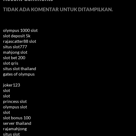
TIDAK ADA KOMENTAR UNTUK DITAMPILKAN.
olympus 1000 slot
slot deposit 5k
rajascatter88 slot
situs slot777
mahjong slot
slot bet 200
slot qris
situs slot thailand
gates of olympus
joker123
slot
slot
princess slot
olympus slot
slot
slot bonus 100
server thailand
rajamahjong
situs slot