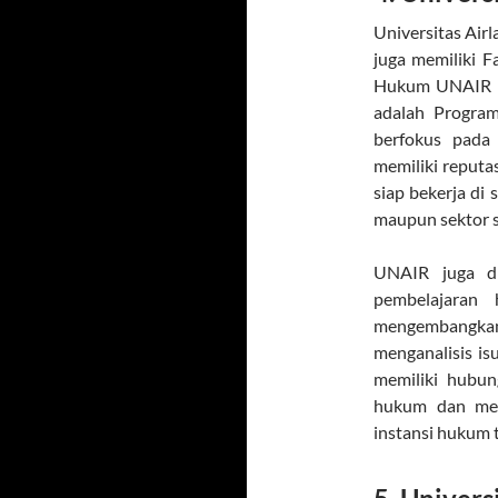
Universitas Airl
juga memiliki F
Hukum UNAIR me
adalah Progra
berfokus pada
memiliki reputa
siap bekerja di
maupun sektor 
UNAIR juga di
pembelajaran
mengembangka
menganalisis is
memiliki hubun
hukum dan men
instansi hukum 