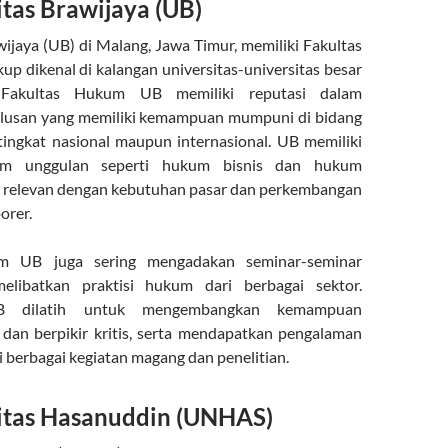
itas Brawijaya (UB)
wijaya (UB) di Malang, Jawa Timur, memiliki Fakultas
p dikenal di kalangan universitas-universitas besar
. Fakultas Hukum UB memiliki reputasi dalam
ulusan yang memiliki kemampuan mumpuni di bidang
tingkat nasional maupun internasional. UB memiliki
ram unggulan seperti hukum bisnis dan hukum
g relevan dengan kebutuhan pasar dan perkembangan
rer.
m UB juga sering mengadakan seminar-seminar
libatkan praktisi hukum dari berbagai sektor.
B dilatih untuk mengembangkan kemampuan
dan berpikir kritis, serta mendapatkan pengalaman
i berbagai kegiatan magang dan penelitian.
sitas Hasanuddin (UNHAS)