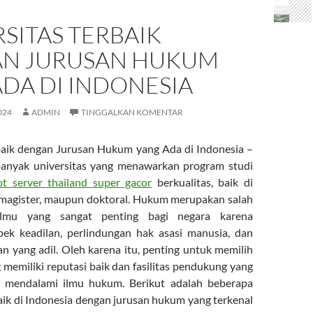
SITAS TERBAIK
N JURUSAN HUKUM
DA DI INDONESIA
024
ADMIN
TINGGALKAN KOMENTAR
baik dengan Jurusan Hukum yang Ada di Indonesia –
banyak universitas yang menawarkan program studi
ot server thailand super gacor
berkualitas, baik di
, magister, maupun doktoral. Hukum merupakan salah
 ilmu yang sangat penting bagi negara karena
ek keadilan, perlindungan hak asasi manusia, dan
n yang adil. Oleh karena itu, penting untuk memilih
 memiliki reputasi baik dan fasilitas pendukung yang
 mendalami ilmu hukum. Berikut adalah beberapa
baik di Indonesia dengan jurusan hukum yang terkenal