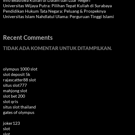
Info Beasiswa Kuliah di Dalam dan Luar Negeri
Universitas Wijaya Putra: Pilihan Tepat Kuliah di Surabaya
Pendidikan Hukum Tata Negara: Peluang & Prospeknya
Universitas Islam Nahdlatul Ulama: Perguruan Tinggi Islami
Recent Comments
TIDAK ADA KOMENTAR UNTUK DITAMPILKAN.
olympus 1000 slot
slot deposit 5k
rajascatter88 slot
situs slot777
mahjong slot
slot bet 200
slot qris
situs slot thailand
gates of olympus
joker123
slot
slot