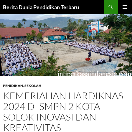
Cari
Berita Dunia Pendidikan Terbaru
LANGSUNG
MENU
KE
UTAMA
ISI
PENIDIKAN
,
SEKOLAH
KEMERIAHAN HARDIKNAS
2024 DI SMPN 2 KOTA
SOLOK INOVASI DAN
KREATIVITAS