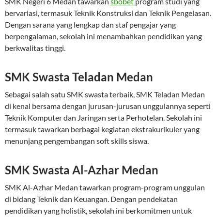
SMK Negeri 6 Medan tawarkan
sbobet
program studi yang
bervariasi, termasuk Teknik Konstruksi dan Teknik Pengelasan.
Dengan sarana yang lengkap dan staf pengajar yang
berpengalaman, sekolah ini menambahkan pendidikan yang
berkwalitas tinggi.
SMK Swasta Teladan Medan
Sebagai salah satu SMK swasta terbaik, SMK Teladan Medan
di kenal bersama dengan jurusan-jurusan unggulannya seperti
Teknik Komputer dan Jaringan serta Perhotelan. Sekolah ini
termasuk tawarkan berbagai kegiatan ekstrakurikuler yang
menunjang pengembangan soft skills siswa.
SMK Swasta Al-Azhar Medan
SMK Al-Azhar Medan tawarkan program-program unggulan
di bidang Teknik dan Keuangan. Dengan pendekatan
pendidikan yang holistik, sekolah ini berkomitmen untuk