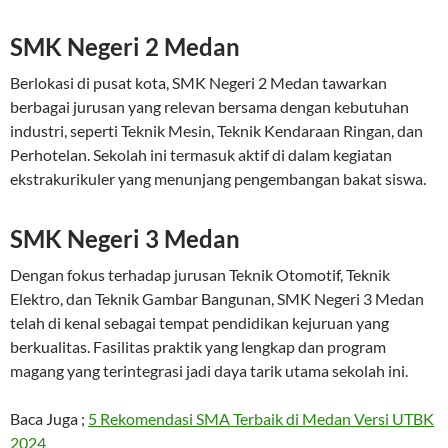
SMK Negeri 2 Medan
Berlokasi di pusat kota, SMK Negeri 2 Medan tawarkan
berbagai jurusan yang relevan bersama dengan kebutuhan
industri, seperti Teknik Mesin, Teknik Kendaraan Ringan, dan
Perhotelan. Sekolah ini termasuk aktif di dalam kegiatan
ekstrakurikuler yang menunjang pengembangan bakat siswa.
SMK Negeri 3 Medan
Dengan fokus terhadap jurusan Teknik Otomotif, Teknik
Elektro, dan Teknik Gambar Bangunan, SMK Negeri 3 Medan
telah di kenal sebagai tempat pendidikan kejuruan yang
berkualitas. Fasilitas praktik yang lengkap dan program
magang yang terintegrasi jadi daya tarik utama sekolah ini.
Baca Juga ;
5 Rekomendasi SMA Terbaik di Medan Versi UTBK
2024