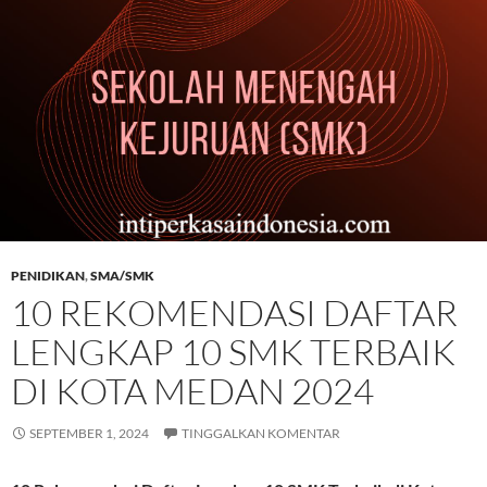
PENIDIKAN
,
SMA/SMK
10 REKOMENDASI DAFTAR
LENGKAP 10 SMK TERBAIK
DI KOTA MEDAN 2024
SEPTEMBER 1, 2024
TINGGALKAN KOMENTAR