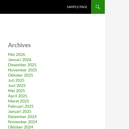
LANGSUNG KE ISI
SAMPLE PAGE
Archives
Mei 2026
Januari 2026
Desember 2025
November 2025
Oktober 2025
Juli 2025
Juni 2025
Mei 2025
April 2025
Maret 2025
Februari 2025
Januari 2025
Desember 2024
November 2024
Oktober 2024