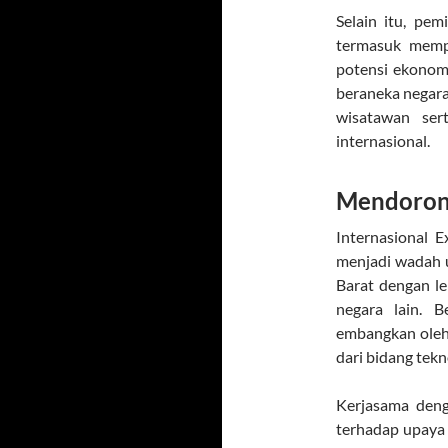
Selain itu, pe
termasuk memp
potensi ekonomi
beraneka negara
wisatawan ser
internasional.
Mendorong
Internasional 
menjadi wadah 
Barat dengan le
negara lain. 
embangkan oleh
dari bidang tekn
Kerjasama deng
terhadap upaya 