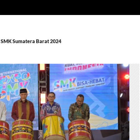
o SMK Sumatera Barat 2024