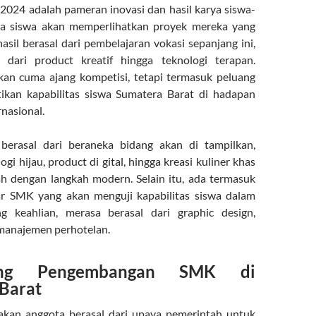
2024 adalah pameran inovasi dan hasil karya siswa-
a siswa akan memperlihatkan proyek mereka yang
sil berasal dari pembelajaran vokasi sepanjang ini,
 dari product kreatif hingga teknologi terapan.
kan cuma ajang kompetisi, tetapi termasuk peluang
kan kapabilitas siswa Sumatera Barat di hadapan
nasional.
i berasal dari beraneka bidang akan di tampilkan,
gi hijau, product di gital, hingga kreasi kuliner khas
ah dengan langkah modern. Selain itu, ada termasuk
ar SMK yang akan menguji kapabilitas siswa dalam
g keahlian, merasa berasal dari graphic design,
 manajemen perhotelan.
ung Pengembangan SMK di
Barat
akan anggota berasal dari upaya pemerintah untuk