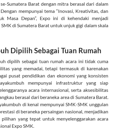
se-Sumatera Barat dengan mitra berasal dari dalam
. Dengan mempunyai tema “Inovasi, Kreativitas, dan
tuk Masa Depan”, Expo ini di kehendaki menjadi
MK di Sumatera Barat untuk unjuk gigi dalam skala
h Dipilih Sebagai Tuan Rumah
h dipilih sebagai tuan rumah acara ini tidak cuma
ilitas yang memadai, tetapi termasuk di karenakan
agai pusat pendidikan dan ekonomi yang konsisten
ayakumbuh mempunyai infrastruktur yang siap
lenggaranya acara internasional, serta aksesibilitas
angkau berasal dari beraneka area di Sumatera Barat.
 Payakumbuh di kenal mempunyai SMK-SMK unggulan
prestasi di beraneka persaingan nasional, menjadikan
i pilihan yang tepat untuk menyelenggarakan acara
sional Expo SMK.