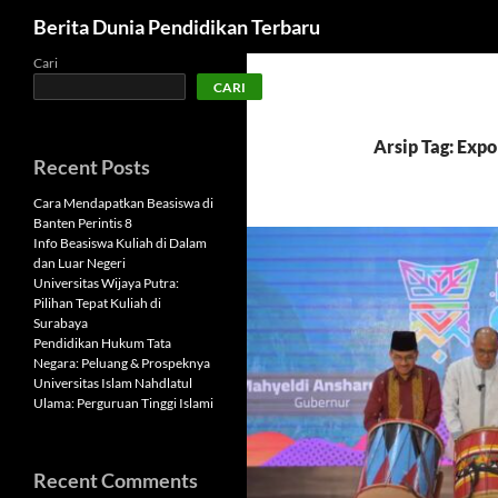
Cari
Berita Dunia Pendidikan Terbaru
Cari
CARI
Arsip Tag: Exp
Recent Posts
Cara Mendapatkan Beasiswa di
Banten Perintis 8
Info Beasiswa Kuliah di Dalam
dan Luar Negeri
Universitas Wijaya Putra:
Pilihan Tepat Kuliah di
Surabaya
Pendidikan Hukum Tata
Negara: Peluang & Prospeknya
Universitas Islam Nahdlatul
Ulama: Perguruan Tinggi Islami
Recent Comments