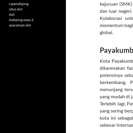
kejuruan (SMK) 
rajamahjong
situs slot
dan luar negeri
slot
Kolaborasi un
mahjong ways 2
momentum bagi S
spaceman slot
global.
Payakumbu
Kota Payakumbu
dikarenakan fas
potensinya seb
berkembang. P
menunjang terse
yang mudah di j
Terlebih lagi,
yang sering ber
kota ini sebaga
sebesar Interna