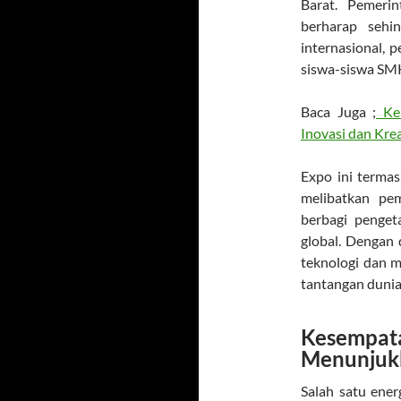
Barat. Pemeri
berharap sehi
internasional, p
siswa-siswa SMK
Baca Juga ;
Kem
Inovasi dan Krea
Expo ini terma
melibatkan pem
berbagi penget
global. Dengan
teknologi dan m
tantangan dunia 
Kesemp
Menunjuk
Salah satu ener